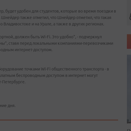
ер, будет удобен для студентов, которые во время поездки в
м. Шнейдер также отметил, что Шнейдер отметил, что такая
о Владивостоке и на Урале, а также в других регионах.
ортной, должен быть Wi-Fi. Это удобно", - подчеркнул
раны", ставя перед локальными компаниями-перевозчиками
водным интернет-доступом.
борудование точками Wi-Fi общественного транспорта - в
сплатным беспроводным доступом в интернет могут
т-Петербурге.
ние дня.
П