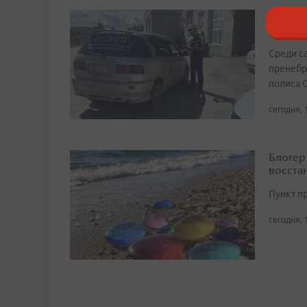
В Прим
таксист
Среди с
пренебр
полиса 
сегодня, 
Блогер
восста
Пункт п
сегодня, 