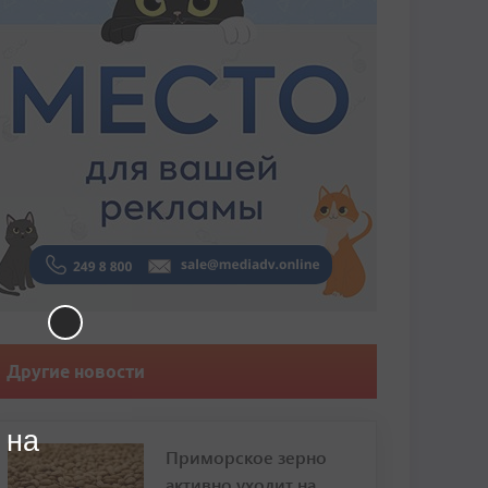
Другие новости
 на
Приморское зерно
активно уходит на