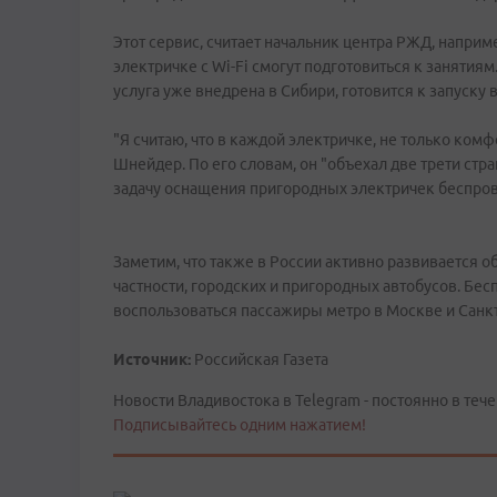
Этот сервис, считает начальник центра РЖД, наприм
электричке с Wi-Fi смогут подготовиться к занятия
услуга уже внедрена в Сибири, готовится к запуску в
"Я считаю, что в каждой электричке, не только комф
Шнейдер. По его словам, он "объехал две трети ст
задачу оснащения пригородных электричек беспро
Заметим, что также в России активно развивается о
частности, городских и пригородных автобусов. Бе
воспользоваться пассажиры метро в Москве и Санк
Источник:
Российская Газета
Новости Владивостока в Telegram - постоянно в тече
Подписывайтесь одним нажатием!