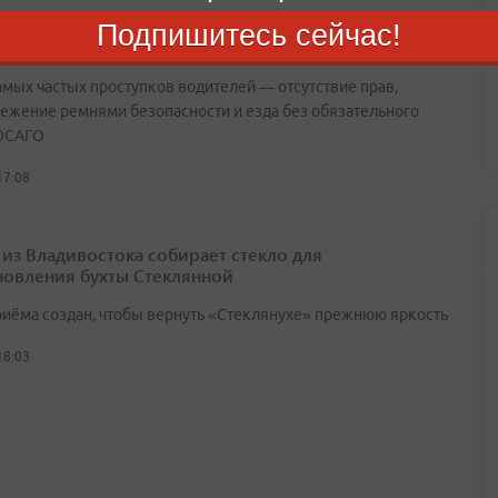
орье инспекторы ГИБДД проверили работу
Подпишитесь сейчас!
ов: есть результаты
амых частых проступков водителей — отсутствие прав,
ежение ремнями безопасности и езда без обязательного
ОСАГО
17:08
 из Владивостока собирает стекло для
новления бухты Стеклянной
риёма создан, чтобы вернуть «Стеклянухе» прежнюю яркость
18:03