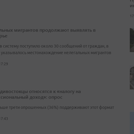
и
17
льных мигрантов продолжают выявлять в
рье
в систему поступило около 30 сообщений от граждан, в
 указывалось местонахождение нелегальных мигрантов
17:29
адивостокцы относятся к «налогу на
сиональный доход»: опрос
льше трети опрошенных (36%) поддерживают этот формат
17:43