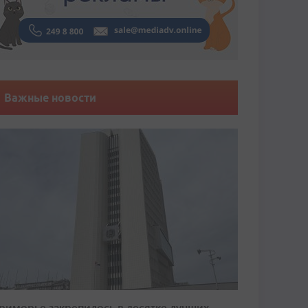
Важные новости
риморье закрепилось в десятке лучших