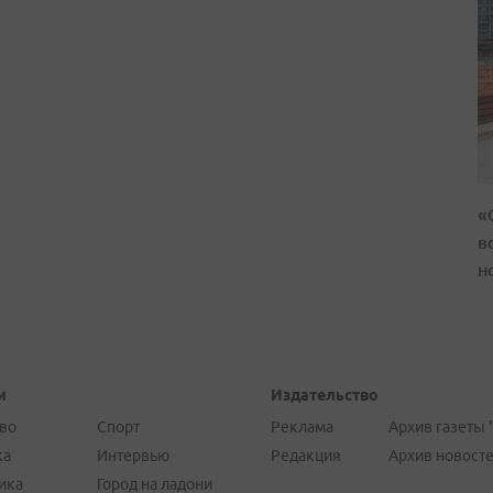
«
в
н
и
Издательство
во
Спорт
Реклама
Архив газеты 
ка
Интервью
Редакция
Архив новост
ика
Город на ладони