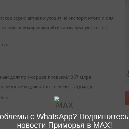
ское зерно активно уходит на экспорт: итоги июля
м покупателем приморской сельхозпродукции остается
19:24
ный долг приморцев превысил 367 млрд
артале в крае выдали 4,1 тыс. ипотек на 20,8 млрд
18:14
облемы с WhatsApp? Подпишитесь
новости Приморья в MAX!