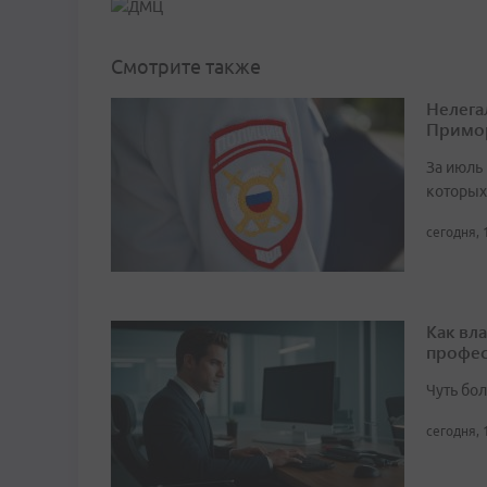
Смотрите также
Нелега
Примо
За июль 
которых
сегодня, 
Как вл
профес
Чуть бо
сегодня, 