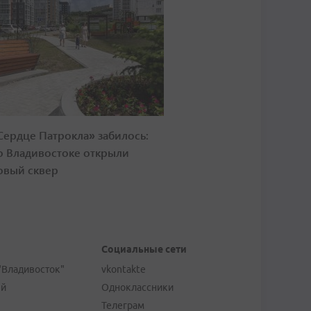
Сердце Патрокла» забилось:
о Владивостоке открыли
овый сквер
Социальные сети
"Владивосток"
vkontakte
ей
Одноклассники
Телеграм