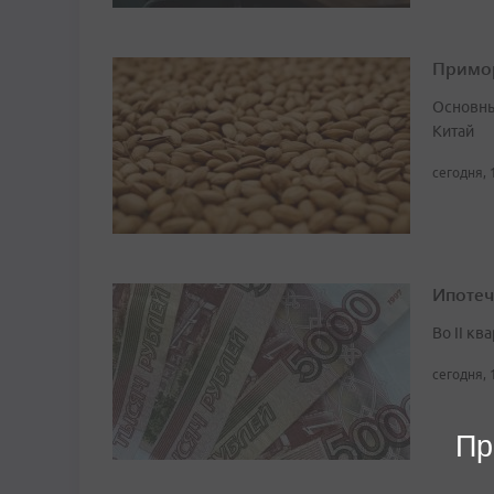
Примор
Основны
Китай
сегодня, 
Ипотеч
Во II кв
сегодня, 
Пр