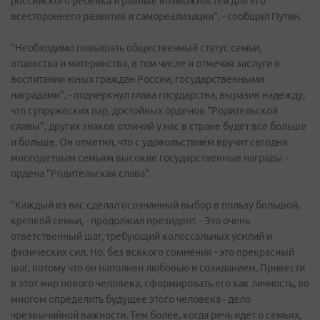
российского ребенка и равные возможностей для его
всестороннего развития и самореализации", - сообщил Путин.
"Необходимо повышать общественный статус семьи,
отцовства и материнства, в том числе и отмечая заслуги в
воспитании юных граждан России, государственными
наградами", - подчеркнул глава государства, выразив надежду,
что супружеских пар, достойных орденов "Родительской
славы", других знаков отличий у нас в стране будет все больше
и больше. Он отметил, что с удовольствием вручит сегодня
многодетным семьям высокие государственные награды -
ордена "Родительская слава".
"Каждый из вас сделал осознанный выбор в пользу большой,
крепкой семьи, - продолжил президент. - Это очень
ответственный шаг, требующий колоссальных усилий и
физических сил. Но, без всякого сомнения - это прекрасный
шаг, потому что он наполнен любовью и созиданием. Привести
в этот мир нового человека, сформировать его как личность, во
многом определить будущее этого человека - дело
чрезвычайной важности. Тем более, когда речь идет о семьях,