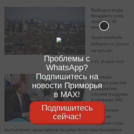
Выборы мэра
Владивостока
пройдут 30
июля
Градоначальник
избирается сроком
на пять лет
Проблемы с
8:45, 30 июля 2026
WhatsApp?
Подпишитесь на
Волошко
принял участие
новости Приморья
в закрытии
в MAX!
сессии Госдумы
в режиме ВКС
Подпишитесь
Центральным
сейчас!
событием
заседания стали
выступления председателя Госдумы Вячеслава Володина и