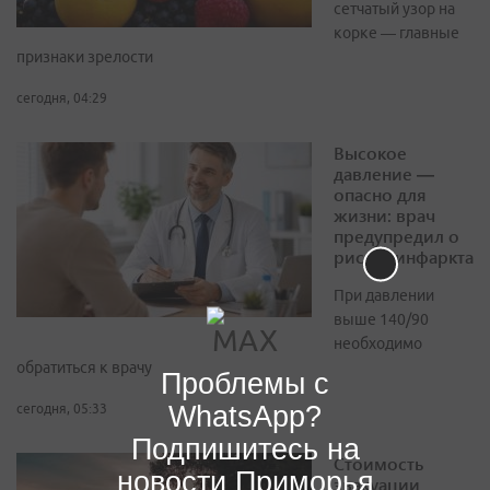
сетчатый узор на
корке — главные
признаки зрелости
сегодня, 04:29
Высокое
давление —
опасно для
жизни: врач
предупредил о
рисках инфаркта
При давлении
выше 140/90
необходимо
обратиться к врачу
Проблемы с
WhatsApp?
сегодня, 05:33
Подпишитесь на
Стоимость
новости Приморья
эвакуации