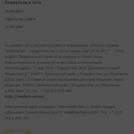
Социальные сети
vkontakte
Одноклассники
Телеграм
На данном сайте распространяется информация сетевого издания
"VLADNEWS" - свидетельство о регистрации СМИ ЭЛ № ФС 77 - 72742,
выдано Федеральной службой по надзору в сфере связи,
информационных технологий и массовых коммуникаций
(Роскомнадзор) 17 мая 2018 г. Учредитель ООО "Дальневосточный
Медиа Центр". 690091, Приморский край, г. Владивосток, ул. Уборевича,
д.20А, офис 13. Главный редактор Юркевич Дмитрий Юрьевич. Адрес
редакции: 690091, Приморский край, г. Владивосток, ул. Уборевича,
д.20А, офис 13. Тел.: +7 (423) 2-415-600.
https://mediadv.online/
Электронный адрес редакции: vladnews@inbox.ru. Отдел продаж
«Дальневосточный Медиа Центр» sale@mediadv.online. Тел.: +7 (423)
249-8-800. 18+