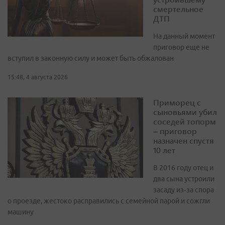
смертельное
ДТП
На данный момент
приговор еще не
вступил в законную силу и может быть обжалован
15:48, 4 августа 2026
Приморец с
сыновьями убил
соседей топорм
– приговор
назначен спустя
10 лет
В 2016 году отец и
два сына устроили
засаду из‑за спора
о проезде, жестоко расправились с семейной парой и сожгли
машину