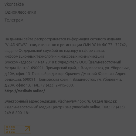
vkontakte
Одноклассники
Телеграм
На данном сайте распространяется информация сетевого издания
"VLADNEWS" - свидетельство о регистрации СМИ ЭЛ № ФС 77 - 72742,
выдано Федеральной службой по надзору в сфере связи,
информационных технологий и массовых коммуникаций
(Роскомнадзор) 17 мая 2018 г. Учредитель ООО "Дальневосточный
Медиа Центр". 690091, Приморский край, г. Владивосток, ул. Уборевича,
д.20А, офис 13. Главный редактор Юркевич Дмитрий Юрьевич. Адрес
редакции: 690091, Приморский край, г. Владивосток, ул. Уборевича,
д.20А, офис 13. Тел.: +7 (423) 2-415-600.
https://mediadv.online/
Электронный адрес редакции: vladnews@inbox.ru. Отдел продаж
«Дальневосточный Медиа Центр» sale@mediadv.online. Тел.: +7 (423)
249-8-800. 18+