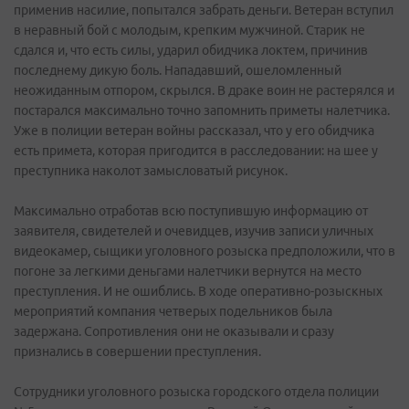
применив насилие, попытался забрать деньги. Ветеран вступил
в неравный бой с молодым, крепким мужчиной. Старик не
сдался и, что есть силы, ударил обидчика локтем, причинив
последнему дикую боль. Нападавший, ошеломленный
неожиданным отпором, скрылся. В драке воин не растерялся и
постарался максимально точно запомнить приметы налетчика.
Уже в полиции ветеран войны рассказал, что у его обидчика
есть примета, которая пригодится в расследовании: на шее у
преступника наколот замысловатый рисунок.
Максимально отработав всю поступившую информацию от
заявителя, свидетелей и очевидцев, изучив записи уличных
видеокамер, сыщики уголовного розыска предположили, что в
погоне за легкими деньгами налетчики вернутся на место
преступления. И не ошиблись. В ходе оперативно-розыскных
мероприятий компания четверых подельников была
задержана. Сопротивления они не оказывали и сразу
признались в совершении преступления.
Сотрудники уголовного розыска городского отдела полиции