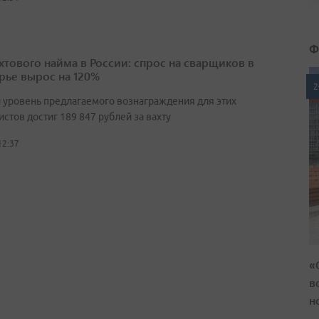
Ф
ахтового найма в России: спрос на сварщиков в
ье вырос на 120%
2
 уровень предлагаемого вознаграждения для этих
стов достиг 189 847 рублей за вахту
12:37
«
в
н