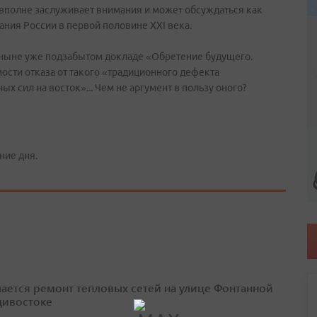
, вполне заслуживает внимания и может обсуждаться как
ния России в первой половине XXI века.
в ныне уже подзабытом докладе «Обретение будущего.
ости отказа от такого «традиционного дефекта
х сил на восток»... Чем не аргумент в пользу оного?
ние дня.
ается ремонт тепловых сетей на улице Фонтанной
дивостоке