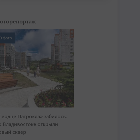
оторепортаж
0 фото
Сердце Патрокла» забилось:
о Владивостоке открыли
овый сквер