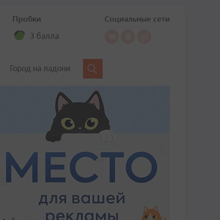
Пробки
Социальные сети
3 балла
Город на ладони