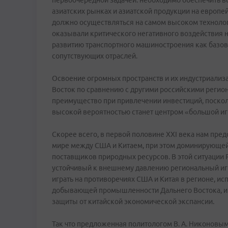
первоочередной задачей: необходимо обеспечить 
азиатских рынках и азиатской продукции на европе
должно осуществляться на самом высоком техноло
оказывали критического негативного воздействия н
развитию транспортного машиностроения как базов
сопутствующих отраслей.
Освоение огромных пространств и их индустриализ
Восток по сравнению с другими российскими регио
преимущество при привлечении инвестиций, поскол
высокой вероятностью станет центром «большой и
Скорее всего, в первой половине ХXI века нам пред
мире между США и Китаем, при этом доминирующей 
поставщиков природных ресурсов. В этой ситуации
устойчивый к внешнему давлению региональный игр
играть на противоречиях США и Китая в регионе, ис
добывающей промышленности Дальнего Востока, и 
защиты от китайской экономической экспансии.
Так что предложенная политологом В. А. Никоновым