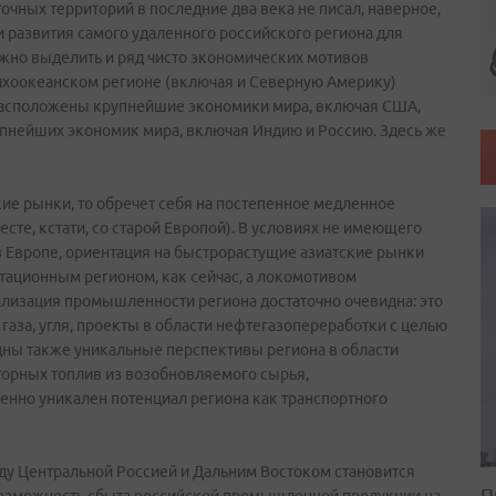
чных территорий в последние два века не писал, наверное,
 развития самого удаленного российского региона для
жно выделить и ряд чисто экономических мотивов
Тихоокеанском регионе (включая и Северную Америку)
 расположены крупнейшие экономики мира, включая США,
рупнейших экономик мира, включая Индию и Россию. Здесь же
кие рынки, то обречет себя на постепенное медленное
е, кстати, со старой Европой). В условиях не имеющего
 Европе, ориентация на быстрорастущие азиатские рынки
тационным регионом, как сейчас, а локомотивом
ализация промышленности региона достаточно очевидна: это
газа, угля, проекты в области нефтегазопереработки с целью
ны также уникальные перспективы региона в области
оторных топлив из возобновляемого сырья,
нно уникален потенциал региона как транспортного
у Центральной Россией и Дальним Востоком становится
П