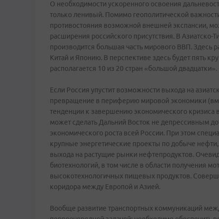
О необходимости ускоренного освоения дальневосто
только ленивый. Помимо геополитической важности
противостояния возможной внешней экспансии, мо
расширения российского присутствия. В Азиатско-
производится большая часть мирового ВВП. Здесь
Китай и Японию. В перспективе здесь будет пять к
располагается 10 из 20 стран «большой двадцатки».
Если Россия упустит возможности выхода на азиатс
превращение в периферию мировой экономики (вмест
тенденции к завершению экономического кризиса в
может сделать Дальний Восток не депрессивным до
экономического роста всей России. При этом специ
крупные энергетические проекты по добыче нефти, 
выхода на растущие рынки нефтепродуктов. Очевид
биотехнологий, в том числе в области получения м
высокотехнологичных пищевых продуктов. Соверше
коридора между Европой и Азией.
Вообще развитие транспортных коммуникаций межд