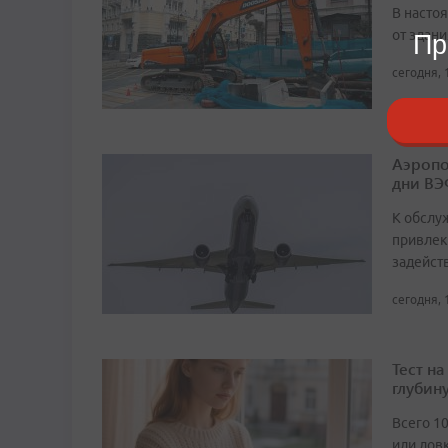
В насто
от здан
Пр
сегодня, 
Аэропо
дни ВЭ
К обслу
привлек
задейст
сегодня, 
Тест н
глубин
Всего 1
или лов