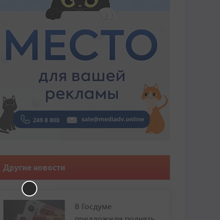
Другие новости
В Госдуме
предложили поднять