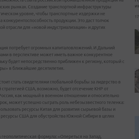
возможность сбыта российской промышленной продукции на
и
йских рынках. Создание транспортной инфраструктуры
гическом уровне, чтобы транспортные издержки не
17
а конкурентоспособность продукции. Это даст толчок
ой отрасли для «новой индустриализации» и других
ация потребует огромных капиталовложений. И Дальний
нами в перспективе может иметь важное конкурентное
ьку будет непосредственно приближен к региону, который с
гры» в ближайшие десятилетия.
стоит стать свидетелями глобальной борьбы за лидерство в
стратегией США, возможно, будет отсечение КНР от
 Россия, как мощный в военном отношении и относительно
ок, может успешно сыграть роль небезызвестного теленка:
пользовать ресурсы Китая для развития сырьевой базы и
ресурсы США для обустройства Южной Сибири в целях
 геополитическая формула: «Опереться на Запад,