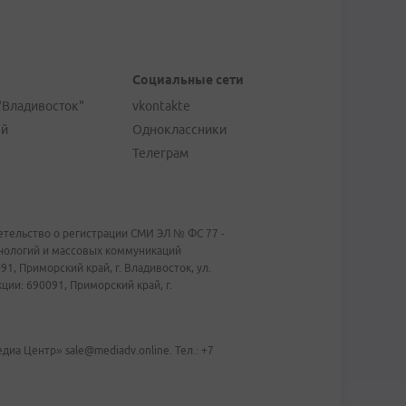
Социальные сети
"Владивосток"
vkontakte
ей
Одноклассники
Телеграм
тельство о регистрации СМИ ЭЛ № ФС 77 -
хнологий и массовых коммуникаций
1, Приморский край, г. Владивосток, ул.
ии: 690091, Приморский край, г.
иа Центр» sale@mediadv.online. Тел.: +7