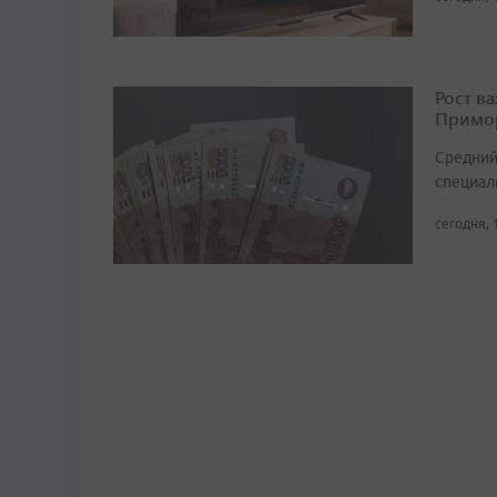
Рост в
Примор
Средний
специали
сегодня, 