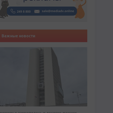
Важные новости
риморье закрепилось в десятке лучших