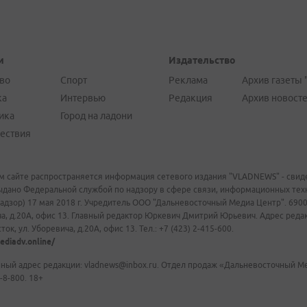
и
Издательство
во
Спорт
Реклама
Архив газеты 
ка
Интервью
Редакция
Архив новост
ика
Город на ладони
ествия
м сайте распространяется информация сетевого издания "VLADNEWS" - свиде
ыдано Федеральной службой по надзору в сфере связи, информационных те
адзор) 17 мая 2018 г. Учредитель ООО "Дальневосточный Медиа Центр". 69009
а, д.20А, офис 13. Главный редактор Юркевич Дмитрий Юрьевич. Адрес редакц
ок, ул. Уборевича, д.20А, офис 13. Тел.: +7 (423) 2-415-600.
ediadv.online/
ный адрес редакции: vladnews@inbox.ru. Отдел продаж «Дальневосточный Мед
-8-800. 18+