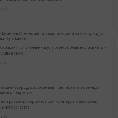
12:20
у берегов Приморья и Сахалина: хищники подходят
ам и рыбакам
сообщения о появлении акул у берегов Владивостока начали
ть ещё в июне
12:18
таежных городков: сериалы, где глухая провинция
 много секретов
пять российских проектов, где глухая провинция хранит
 много секретов
12:31