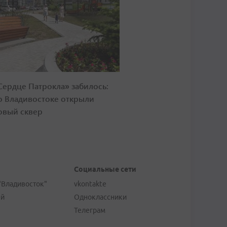
Сердце Патрокла» забилось:
о Владивостоке открыли
овый сквер
Социальные сети
"Владивосток"
vkontakte
ей
Одноклассники
Телеграм