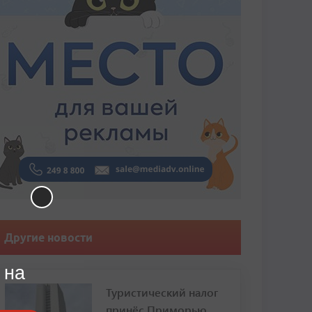
Другие новости
 на
Туристический налог
принёс Приморью