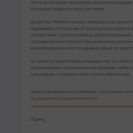
Этот участок войдет в комплексную реконструкцию 
площадка с видом на Амурский залив.
Демонтаж «Рыбного рынка» проводится в соответст
недвижимости. Решение об изъятии было принято в 
соответствии с долгосрочной целевой программой 
сотрудничества в Азиатско-Тихоокеанском регионе» 
как набережная является одним из объектов подгот
По замыслу архитекторов, площадка, где так любят п
загромождения невзрачными постройками, чтобы от
зона отдыха – в едином стиле со всей набережной.
Новости Владивостока в Telegram - постоянно в тече
Подписывайтесь одним нажатием!