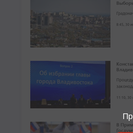
Выборы
Градона
8:45, 30 
Конста
Владив
Процеду
законод
11:10, 30
Пр
В Прим
Госдум