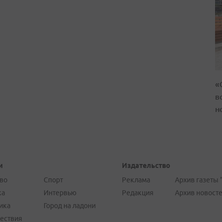
«
в
н
и
Издательство
во
Спорт
Реклама
Архив газеты 
ка
Интервью
Редакция
Архив новост
ика
Город на ладони
ествия