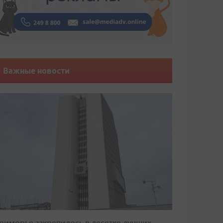
Важные новости
риморье закрепилось в десятке лучших