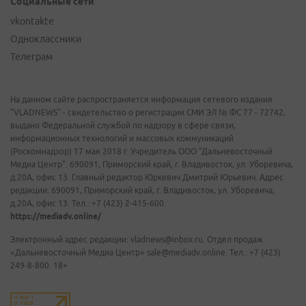
Социальные сети
vkontakte
Одноклассники
Телеграм
На данном сайте распространяется информация сетевого издания
"VLADNEWS" - свидетельство о регистрации СМИ ЭЛ № ФС 77 - 72742,
выдано Федеральной службой по надзору в сфере связи,
информационных технологий и массовых коммуникаций
(Роскомнадзор) 17 мая 2018 г. Учредитель ООО "Дальневосточный
Медиа Центр". 690091, Приморский край, г. Владивосток, ул. Уборевича,
д.20А, офис 13. Главный редактор Юркевич Дмитрий Юрьевич. Адрес
редакции: 690091, Приморский край, г. Владивосток, ул. Уборевича,
д.20А, офис 13. Тел.: +7 (423) 2-415-600.
https://mediadv.online/
Электронный адрес редакции: vladnews@inbox.ru. Отдел продаж
«Дальневосточный Медиа Центр» sale@mediadv.online. Тел.: +7 (423)
249-8-800. 18+