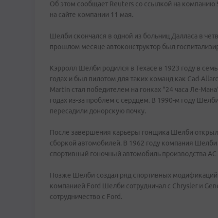
Об этом сообщает Reuters со ссылкой на компанию 
на сайте компании 11 мая.
Шелби скончался в одной из больниц Далласа в четве
прошлом месяце автоконструктор был госпитализир
Кэрролл Шелби родился в Техасе в 1923 году в семь
годах и был пилотом для таких команд как Cad-Allard
Martin стал победителем на гонках "24 часа Ле-Ман
годах из-за проблем с сердцем. В 1990-м году Шелб
пересадили донорскую почку.
После завершения карьеры гонщика Шелби открыл
сборкой автомобилей. В 1962 году компания Шелби 
спортивный гоночный автомобиль производства AC M
Позже Шелби создал ряд спортивных модификаций а
компанией Ford Шелби сотрудничал с Chrysler и Gene
сотрудничество с Ford.