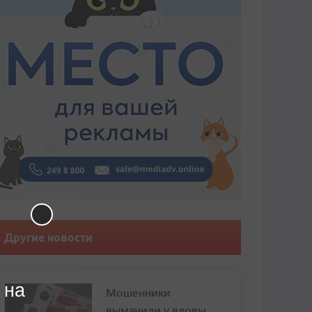
Другие новости
 на
Мошенники
выманили у вдовы