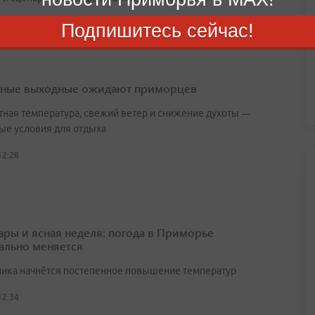
11:22
Подпишитесь сейчас!
ные выходные ожидают приморцев
ная температура, свежий ветер и снижение духоты —
ые условия для отдыха
12:28
ары и ясная неделя: погода в Приморье
ально меняется
ника начнётся постепенное повышение температур
12:34