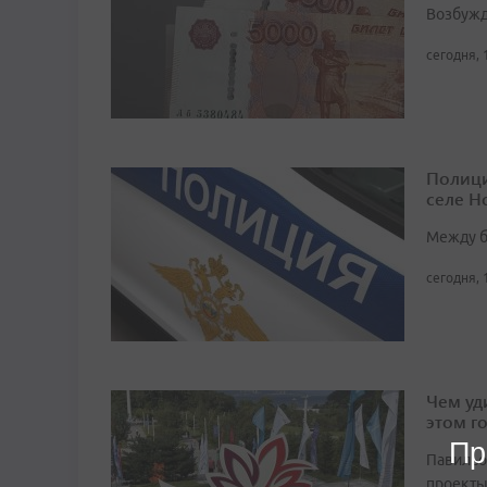
Возбужд
сегодня, 
Полици
селе Н
Между б
сегодня, 
Чем уд
этом г
Пр
Павильо
проекты