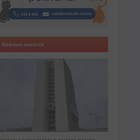
Важные новости
риморье закрепилось в десятке лучших