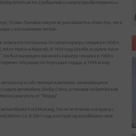
Shelby American Inc.Сообщение о смерти Шелби появилось
рг, 10 мая. Причина смерти не разглашается. Известно, что в
ован с воспалением легких.
е сельского почтальона. Он начал карьеру гонщика в 1950-х
, Aston Martin и Maserati. В 1959 году Шелби за рулем Aston
а". Он был вынужден закончить карьеру гонщика в 1960-х
и перенес операцию по пересадке сердца, в 1996-м ему
 автошколу и собственную компанию, занимающуюся
создала автомобиль Shelby Cobra, установив на британский
otors двигатель от "Форда".
втомобилей Ford Mustang. После истечения контракта с
ral Motors Co. В 2001 году конструктор возобновил свое
П