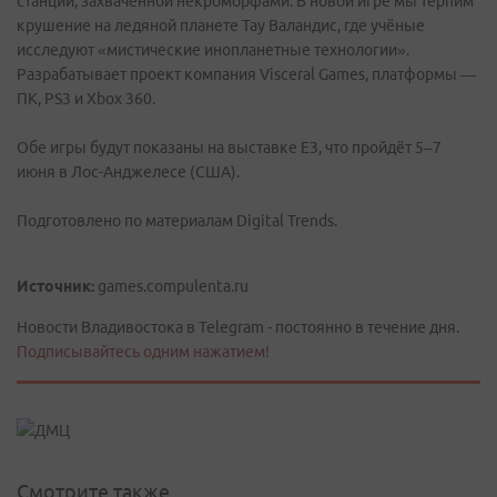
станции, захваченной некроморфами. В новой игре мы терпим
крушение на ледяной планете Тау Валандис, где учёные
исследуют «мистические инопланетные технологии».
Разрабатывает проект компания Visceral Games, платформы —
ПК, PS3 и Xbox 360.
Обе игры будут показаны на выставке Е3, что пройдёт 5–7
июня в Лос-Анджелесе (США).
Подготовлено по материалам Digital Trends.
Источник:
games.compulenta.ru
Новости Владивостока в Telegram - постоянно в течение дня.
Подписывайтесь одним нажатием!
Смотрите также