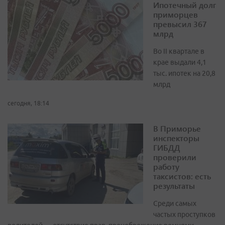
Ипотечный долг
приморцев
превысил 367
млрд
Во II квартале в
крае выдали 4,1
тыс. ипотек на 20,8
млрд
сегодня, 18:14
В Приморье
инспекторы
ГИБДД
проверили
работу
таксистов: есть
результаты
Среди самых
частых проступков