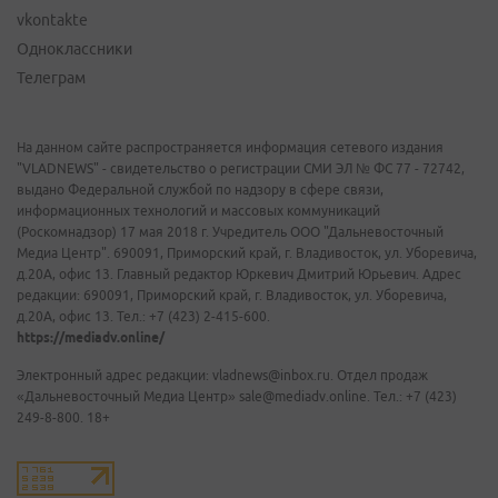
vkontakte
Одноклассники
Телеграм
На данном сайте распространяется информация сетевого издания
"VLADNEWS" - свидетельство о регистрации СМИ ЭЛ № ФС 77 - 72742,
выдано Федеральной службой по надзору в сфере связи,
информационных технологий и массовых коммуникаций
(Роскомнадзор) 17 мая 2018 г. Учредитель ООО "Дальневосточный
Медиа Центр". 690091, Приморский край, г. Владивосток, ул. Уборевича,
д.20А, офис 13. Главный редактор Юркевич Дмитрий Юрьевич. Адрес
редакции: 690091, Приморский край, г. Владивосток, ул. Уборевича,
д.20А, офис 13. Тел.: +7 (423) 2-415-600.
https://mediadv.online/
Электронный адрес редакции: vladnews@inbox.ru. Отдел продаж
«Дальневосточный Медиа Центр» sale@mediadv.online. Тел.: +7 (423)
249-8-800. 18+