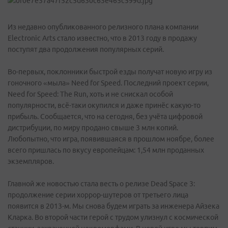
Из недавно опубликованного релизного плана компании
Electronic Arts стало известно, что в 2013 году в продажу
поступят два продолжения популярных серий.
Во-первых, поклонники быстрой езды получат новую игру из
гоночного «мыла» Need for Speed. Последний проект серии,
Need for Speed: The Run, хоть и не снискал особой
популярности, всё-таки окупился и даже принёс какую-то
прибыль. Сообщается, что на сегодня, без учёта цифровой
дистрибуции, по миру продано свыше 3 млн копий.
Любопытно, что игра, появившаяся в прошлом ноябре, более
всего пришлась по вкусу европейцам: 1,54 млн проданных
экземпляров.
Главной же новостью стала весть о релизе Dead Space 3:
продолжение серии хоррор-шутеров от третьего лица
появится в 2013-м. Мы снова будем играть за инженера Айзека
Кларка. Во второй части герой с трудом улизнул с космической