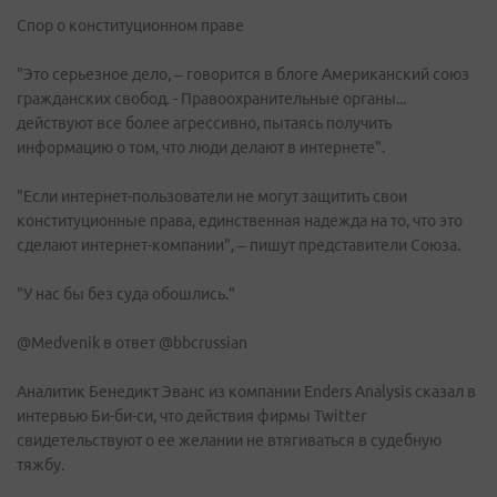
Спор о конституционном праве
"Это серьезное дело, – говорится в блоге Американский союз
гражданских свобод. - Правоохранительные органы...
действуют все более агрессивно, пытаясь получить
информацию о том, что люди делают в интернете".
"Если интернет-пользователи не могут защитить свои
конституционные права, единственная надежда на то, что это
сделают интернет-компании", – пишут представители Союза.
"У нас бы без суда обошлись."
@Medvenik в ответ @bbcrussian
Аналитик Бенедикт Эванс из компании Enders Analysis сказал в
интервью Би-би-си, что действия фирмы Twitter
свидетельствуют о ее желании не втягиваться в судебную
тяжбу.