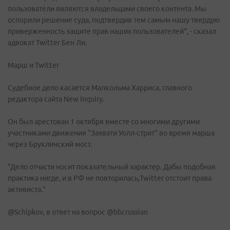
пользователи являются владельцами своего контента. Мы
оспорили решение суда, подтвердив тем самым нашу твердую
приверженность защите прав наших пользователей", - сказал
адвокат Twitter Бен Ли.
Марш и Twitter
Судебное дело касается Малкольма Харриса, главного
редактора сайта New Inquiry.
Он был арестован 1 октября вместе со многими другими
участниками движения "Захвати Уолл-стрит" во время марша
через Бруклинский мост.
"Дело отчасти носит показательный характер. Дабы подобная
практика нигде, и в РФ не повторилась,Twitter отстоит права
активиста."
@Schipkov, в ответ на вопрос @bbcrussian