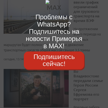
ввели график
ограничений
для грузового
транспорта на
Проблемы с
время ВЭФ
WhatsApp?
На протяжении
Подпишитесь на
всего периода на
новости Приморья
гостевых
в MAX!
маршрутах будет полностью запрещено движение
транспортных средств общей массой свыше 3,5 тонны
Подпишитесь
сегодня, 13:14
сейчас!
Во
Владивостоке
передали семье
Героя России
Сергея
Ефремова его
портрет
Впервые работа