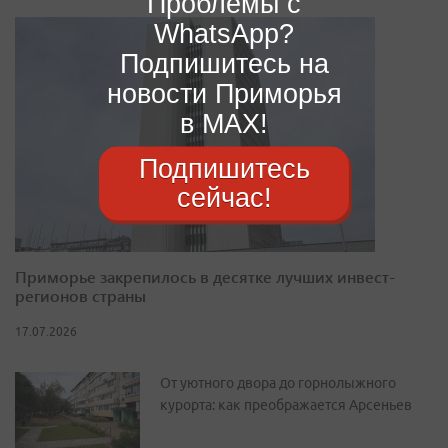
Проблемы с
WhatsApp?
Подпишитесь на
новости Приморья
в MAX!
Подпишитесь
сейчас!
Приморье закрепилось в десятке лучших инвест-
регионов страны
17.07.2026
От уютного двора до горнолыжного
курорта: как преображается Арсеньев