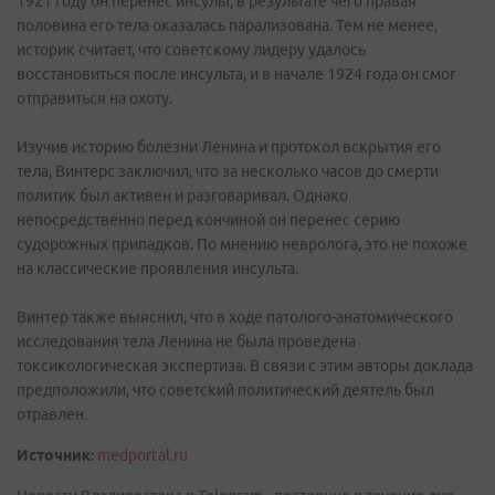
1921 году он перенес инсульт, в результате чего правая
половина его тела оказалась парализована. Тем не менее,
историк считает, что советскому лидеру удалось
восстановиться после инсульта, и в начале 1924 года он смог
отправиться на охоту.
Изучив историю болезни Ленина и протокол вскрытия его
тела, Винтерс заключил, что за несколько часов до смерти
политик был активен и разговаривал. Однако
непосредственно перед кончиной он перенес серию
судорожных припадков. По мнению невролога, это не похоже
на классические проявления инсульта.
Винтер также выяснил, что в ходе патолого-анатомического
исследования тела Ленина не была проведена
токсикологическая экспертиза. В связи с этим авторы доклада
предположили, что советский политический деятель был
отравлен.
Источник:
medportal.ru