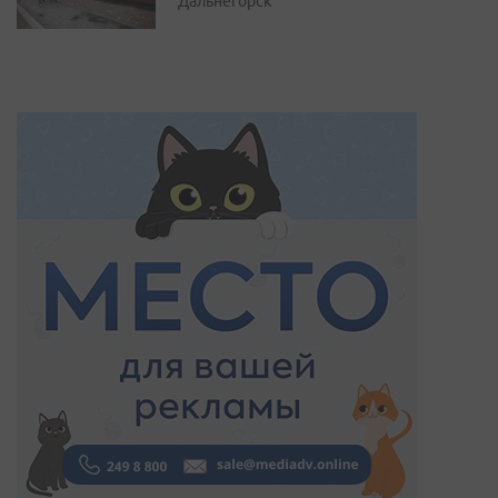
Дальнегорск