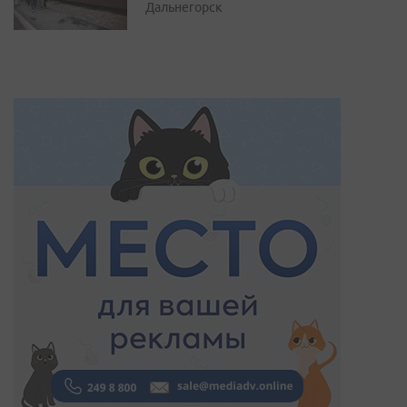
Дальнегорск