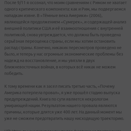
После 9/11 я осознал, что моим сравнениям с Римом не хватает
одного критического компонента: как и Рим, мы подвергаемся
нападкам извне. В «Тёмные века Америки» (2006),
являющейся продолжением «Сумерек», и содержащей анализ
внешней политики США и её взаимоотношения с внутренней
политикой, снова увтреждается, что должна быть проведена
серьёзная переоценка страны, если мы хотим остановить
распад страны. Конечно, никаких пересмотров проведено не
было, и теперь у нас огромные экономические проблемы без
надежд на восстановление, и мы увязли в двух
ближневосточных войнах, в которых всё никак не можем
победить.
К тому времени как я засел писать третью часть, «Почему
Америка потерпела провал», я уже прошёл стадию выпуска
предупреждений. Книга по сути является некрологом
умирающей нации. Результатом нашего провала являются
причины, которые длятся уже 400 лет. На данный момент мы
уже не сможем предотвратить нашу нисходящую траекторию.