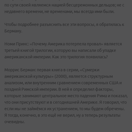
по сути своей являемся нацией бесцеремонных дельцов; не с
недавнего времени, не временами, мы всегда ими были.
Чтобы подробнее разъяснить все эти вопросы, я обратилась к
Берману.
Номи Принс: «Почему Америка потерпела провал» является
третьей книгой трилогии, которую вы написали об упадке
американской империи. Как это трилогия появилась?
Моррис Берман: первая книга в серии, «Сумерки
американской культуры» (2000), является структурным
анализом, или внутренним сравнением современных США и
поздней Римской империи. В ней я определил факторы,
которые занимают центральное место падения Рима и показал,
что они присутствуют и в сегодняшней Америке. Я говорил, что
если мы не займёмся их устранением, то мы будем обречены.
Я тогда, конечно, в это ещё не верил, ну а теперь результаты
очевидны.