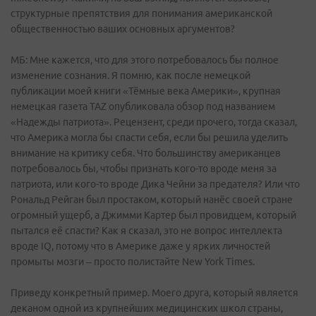
структурные препятствия для понимания американской
общественностью ваших основных аргументов?
МБ: Мне кажется, что для этого потребовалось бы полное
изменение сознания. Я помню, как после немецкой
публикации моей книги «Тёмные века Америки», крупная
немецкая газета TAZ опубликовала обзор под названием
«Надежды патриота». Рецензент, среди прочего, тогда сказал,
что Америка могла бы спасти себя, если бы решила уделить
внимание на критику себя. Что большинству американцев
потребовалось бы, чтобы признать кого-то вроде меня за
патриота, или кого-то вроде Дика Чейни за предателя? Или что
Рональд Рейган был простаком, который нанёс своей стране
огромный ущерб, а Джимми Картер был провидцем, который
пытался её спасти? Как я сказал, это не вопрос интеллекта
вроде IQ, потому что в Америке даже у ярких личностей
промыты мозги – просто полистайте New York Times.
Приведу конкретный пример. Моего друга, который является
деканом одной из крупнейших медицинских школ страны,