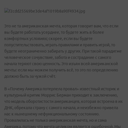
Это не та американская мечта, которая говорит вам, что если
вы будете работать усерднее, то будете жить в более
комфортных условиях; скорее, если вы будете
попустительствовать, играть правилами и править игрой, то
будете неограниченно забирать у других. При такой парадигме
человеческое сочувствие, забота и сострадание с самого
начала теряют свою ценность. Это изъян всей американской
мечты: если мы можем получить всё, то это по определению
должно быть за чужой счёт.
В «Почему Америка потерпела провал» известный историк и
культурный критик Моррис Берман приходит к заключению,
что модель оборотистости американцев, которая встроена в их
ДНК, обрекала страну с самого начала, и неизбежно привела
нас к нынешнему нефункциональному состоянию.
Провалилась не только американская мечта, но и сама
Америка, потому что мечта целиком является ошибочной. Мы