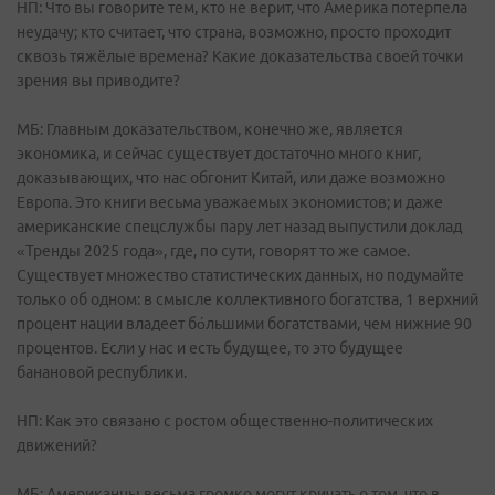
НП: Что вы говорите тем, кто не верит, что Америка потерпела
неудачу; кто считает, что страна, возможно, просто проходит
сквозь тяжёлые времена? Какие доказательства своей точки
зрения вы приводите?
МБ: Главным доказательством, конечно же, является
экономика, и сейчас существует достаточно много книг,
доказывающих, что нас обгонит Китай, или даже возможно
Европа. Это книги весьма уважаемых экономистов; и даже
американские спецслужбы пару лет назад выпустили доклад
«Тренды 2025 года», где, по сути, говорят то же самое.
Существует множество статистических данных, но подумайте
только об одном: в смысле коллективного богатства, 1 верхний
процент нации владеет бо́льшими богатствами, чем нижние 90
процентов. Если у нас и есть будущее, то это будущее
банановой республики.
НП: Как это связано с ростом общественно-политических
движений?
МБ: Американцы весьма громко могут кричать о том, что в