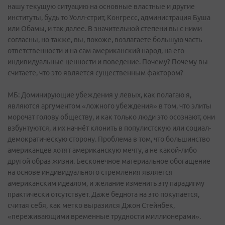
нашу текущую ситуацию на основные властные и другие
институты, будь то Уолл-стрит, Конгресс, администрация Буша
или Обамы, и так далее. В значительной степени вы с ними
согласны, но также, вы, похоже, возлагаете большую часть
ответственности и на сам американский народ, на его
индивидуальные ценности и поведение. Почему? Почему вы
считаете, что это является существенным фактором?
МБ: Доминирующие убеждения у левых, как полагаю я,
являются аргументом «ложного убеждения» в том, что элиты
морочат голову обществу, и как только люди это осознают, они
взбунтуются, и их начнёт клонить в популистскую или социал-
демократическую сторону. Проблема в том, что большинство
американцев хотят американскую мечту, а не какой-либо
другой образ жизни. Бесконечное материальное обогащение
на основе индивидуального стремления является
американским идеалом, и желание изменить эту парадигму
практически отсутствует. Даже беднота на это покупается,
считая себя, как метко выразился Джон Стейнбек,
«переживающими временные трудности миллионерами».