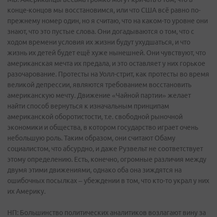
конце-концов мы восстановимся, или что США всё равно по-
прежнему номер один, но я считаю, что на каком-то уровне они
знают, что это пустые слова. Они догадываются о том, что с
ходом времени условия их жизни будут ухудшаться, и что
жизнь их детей будет ещё хуже нынешней. Они чувствуют, что
американская мечта их предала, и это оставляет у них горькое
разочарование. Протесты на Уолл-стрит, как протесты во время
великой депрессии, являются требованием восстановить
американскую мечту. Движение «Чайной партии» желает
найти способ вернуться к изначальным принципам
американской оборотистости, т.е. свободной рыночной
экономики и общества, в котором государство играет очень
небольшую роль. Таким образом, они считают Обаму
социалистом, что абсурдно, и даже Рузвельт не соответствует
этому определению. Есть, конечно, огромные различия между
двумя этими движениями, однако оба она зиждятся на
ошибочных посылках – убеждении в том, что кто-то украл у них
их Америку.
НП: Большинство политических аналитиков возлагают вину за