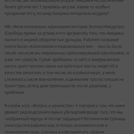
НП: Итак, вы анализировали упадок Америки на протяжении
более десяти лет. Случались ли у вас какие-то особые
прозрения того, почему Америка потерпела неудачу?
МБ: Меня изначально вдохновлял историк Уолтер Макдугалл
(Свобода прямо за углом) и его аргументы того, что Америка
является нацией оборотистых дельцов. Рабочее название
книги было «Капитализм и недовольные им» – мысль была
такой, что если вы недовольны превалирующей идеологией, то
у вас нет шансов. Сутью проблемы остаётся американская
мечта: даже прогрессивно настроенные массы видят её в
качестве решения, в том числе, по крайней мере, у меня
сложилось такое впечатление, и движение протестующих на
Уолл-стрит, хотя в действительности это не решение, а
проблема.
В своём эссе «Вопрос о ценностях» я говорил о том, что нами
движет ряд подсознательных убеждений вроде того, что мы
«избранный народ» и что нас защищает бесконечная граница
(некогда географическая, а теперь экономическая и
технологическая). Сначала я озаглавил его «Корни