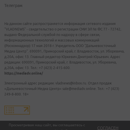
Телеграм
На данном сайте распространяется информация сетевого издания
"VLADNEWS" - свидетельство о регистрации СМИ ЭЛ № ФС 77 - 72742,
выдано Федеральной службой по надзору в сфере связи,
информационных технологий и массовых коммуникаций
(Роскомнадзор) 17 мая 2018 г. Учредитель ООО "Дальневосточный
Медиа Центр". 690091, Приморский край, г. Владивосток, ул. Уборевича,
д.20А, офис 13. Главный редактор Юркевич Дмитрий Юрьевич. Адрес
редакции: 690091, Приморский край, г. Владивосток, ул. Уборевича,
д.20А, офис 13. Тел.: +7 (423) 2-415-600.
https://mediadv.online/
Электронный адрес редакции: vladnews@inbox.ru. Отдел продаж
«Дальневосточный Медиа Центр» sale@mediadv.online. Тел.: +7 (423)
249-8-800. 18+
Просматривая наш сайт, вы соглашаетесь с
СОГЛАСЕН