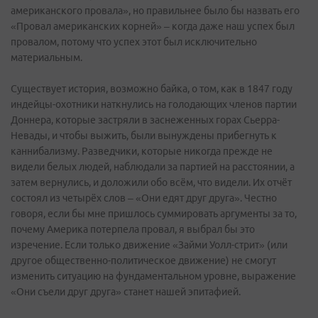
американского провала», но правильнее было бы назвать его
«Провал американских корней» – когда даже наш успех был
провалом, потому что успех этот был исключительно
материальным.
Существует история, возможно байка, о том, как в 1847 году
индейцы-охотники наткнулись на голодающих членов партии
Доннера, которые застряли в заснеженных горах Сьерра-
Невады, и чтобы выжить, были вынуждены прибегнуть к
каннибализму. Разведчики, которые никогда прежде не
видели белых людей, наблюдали за партией на расстоянии, а
затем вернулись, и доложили обо всём, что видели. Их отчёт
состоял из четырёх слов – «Они едят друг друга». Честно
говоря, если бы мне пришлось суммировать аргументы за то,
почему Америка потерпела провал, я выбрал бы это
изречение. Если только движение «Займи Уолл-стрит» (или
другое общественно-политическое движение) не смогут
изменить ситуацию на фундаментальном уровне, выражение
«Они съели друг друга» станет нашей эпитафией.