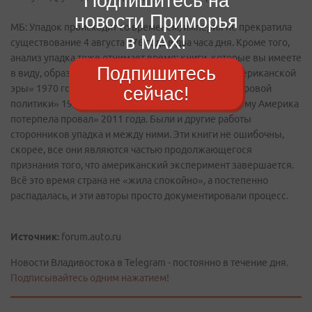
Подпишитесь на
новости Приморья
МБ: Упадок происходит со временем; империя не прекратила
в MAX!
существование 4 августа 476 года в два часа дня. Кроме того,
анализ упадка тоже отнимает время; книги, которые вы имеете
Подпишитесь
в виду, образуют непрерывную цепь, от «Конец американской
эры» 1970 года Эндрю Хакера и «Долгие циклы мировой
сейчас!
политики» 1987 года Джорджа Моделски до «Почему Америка
потерпела провал» 2011 года. Были и другие работы
сторонников упадка и между ними. Эти книги не ошибочны,
скорее, все они являются частью продолжающегося
признания того, что американский эксперимент завершается.
Всё это время страна не «жила спокойно», а постепенно
распадалась, и эти авторы просто документировали процесс.
Источник:
forum.auto.ru
Новости Владивостока в Telegram - постоянно в течение дня.
Подписывайтесь одним нажатием!