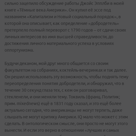
сильно зацепило обсуждение работы Джойс Эпплби в моей
книге «Тёмные века Америки». Он купил её эссе под
названием «Капитализм и Новый социальный порядок», в
которой она описывает, как определение «добродетель»
претерпело полный переворот с 1790 годов – от сдачи своих
личных интересов во имя высшей справедливости, до
достижения личного материального успеха в условиях
оппортунизма.
Будучи деканом, мой друг много общается со своим
факультетом на собраниях, коктейль-вечеринках и так далее.
Он решил использовать эту возможность, чтобы поднять тему
переопределения понятия добродетели, и обнаружил, что в
течение 30 секунд глаза тех, с кем он разговаривал,
стекленели, и они меняли тему. Токвиль (франц. Политик;
прим. mixednews) ещё в 1831 году сказал, и это ещё более
актуально сегодня, что американцы не могут терпеть, даже
слышать не могут критику Америки. IQ мало что может с этим
сделать. В онтологическом смысле, они просто не могут этого
вынести. И если это верно в отношении «лучших и самых