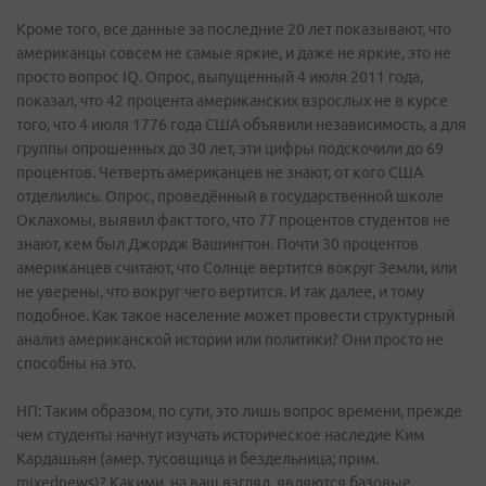
Кроме того, все данные за последние 20 лет показывают, что
американцы совсем не самые яркие, и даже не яркие, это не
просто вопрос IQ. Опрос, выпущенный 4 июля 2011 года,
показал, что 42 процента американских взрослых не в курсе
того, что 4 июля 1776 года США объявили независимость, а для
группы опрошенных до 30 лет, эти цифры подскочили до 69
процентов. Четверть американцев не знают, от кого США
отделились. Опрос, проведённый в государственной школе
Оклахомы, выявил факт того, что 77 процентов студентов не
знают, кем был Джордж Вашингтон. Почти 30 процентов
американцев считают, что Солнце вертится вокруг Земли, или
не уверены, что вокруг чего вертится. И так далее, и тому
подобное. Как такое население может провести структурный
анализ американской истории или политики? Они просто не
способны на это.
НП: Таким образом, по сути, это лишь вопрос времени, прежде
чем студенты начнут изучать историческое наследие Ким
Кардашьян (амер. тусовщица и бездельница; прим.
mixednews)? Какими, на ваш взгляд, являются базовые,