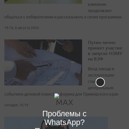
кампании
продолжают
общаться с избирателями и рассказывать о своих программах
19:16, 6 августа 2026
Путин лично
примет участие
в запуске НЗМУ
на ВЭФ
Ввод завода в
эксплуатацию
станет
центральным
событием деловой повестки форума для Приморского края
сегодня, 16:19
Проблемы с
WhatsApp?