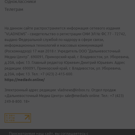
Одноклассники
Телеграм
На данном сайте распространяется информация сетевого издания
"VLADNEWS" - свидетельство о регистрации СМИ ЭЛ № ФС 77 - 72742,
выдано Федеральной службой по надзору в сфере связи,
информационных технологий и массовых коммуникаций
(Роскомнадзор) 17 мая 2018 г. Учредитель ООО "Дальневосточный
Медиа Центр". 690091, Приморский край, г. Владивосток, ул. Уборевича,
д.20А, офис 13. Главный редактор Юркевич Дмитрий Юрьевич. Адрес
редакции: 690091, Приморский край, г. Владивосток, ул. Уборевича,
д.20А, офис 13. Тел.: +7 (423) 2-415-600.
https://mediadv.online/
Электронный адрес редакции: vladnews@inbox.ru. Отдел продаж
«Дальневосточный Медиа Центр» sale@mediadv.online. Тел.: +7 (423)
249-8-800. 18+
Просматривая наш сайт, вы соглашаетесь с