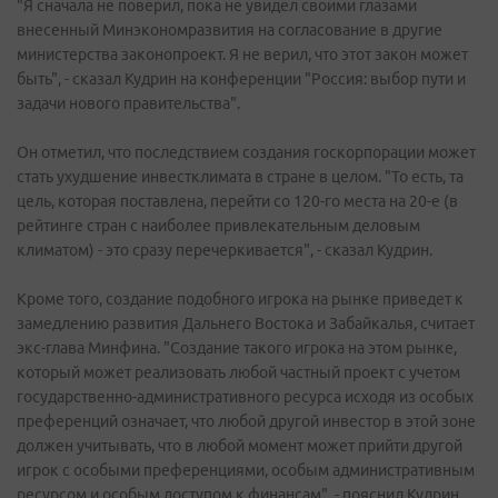
"Я сначала не поверил, пока не увидел своими глазами
внесенный Минэкономразвития на согласование в другие
министерства законопроект. Я не верил, что этот закон может
быть", - сказал Кудрин на конференции "Россия: выбор пути и
задачи нового правительства".
Он отметил, что последствием создания госкорпорации может
стать ухудшение инвестклимата в стране в целом. "То есть, та
цель, которая поставлена, перейти со 120-го места на 20-е (в
рейтинге стран с наиболее привлекательным деловым
климатом) - это сразу перечеркивается", - сказал Кудрин.
Кроме того, создание подобного игрока на рынке приведет к
замедлению развития Дальнего Востока и Забайкалья, считает
экс-глава Минфина. "Создание такого игрока на этом рынке,
который может реализовать любой частный проект с учетом
государственно-административного ресурса исходя из особых
преференций означает, что любой другой инвестор в этой зоне
должен учитывать, что в любой момент может прийти другой
игрок с особыми преференциями, особым административным
ресурсом и особым доступом к финансам", - пояснил Кудрин.