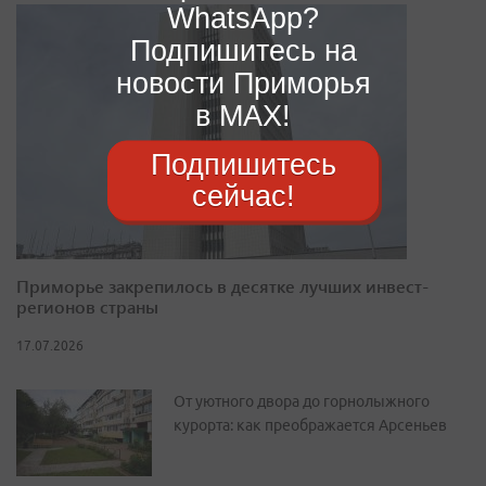
WhatsApp?
Подпишитесь на
новости Приморья
в MAX!
Подпишитесь
сейчас!
Приморье закрепилось в десятке лучших инвест-
регионов страны
17.07.2026
От уютного двора до горнолыжного
курорта: как преображается Арсеньев