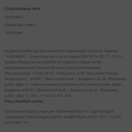
Социальные сети
vkontakte
Одноклассники
Телеграм
На данном сайте распространяется информация сетевого издания
"VLADNEWS" - свидетельство о регистрации СМИ ЭЛ № ФС 77 - 72742,
выдано Федеральной службой по надзору в сфере связи,
информационных технологий и массовых коммуникаций
(Роскомнадзор) 17 мая 2018 г. Учредитель ООО "Дальневосточный
Медиа Центр". 690091, Приморский край, г. Владивосток, ул. Уборевича,
д.20А, офис 13. Главный редактор Юркевич Дмитрий Юрьевич. Адрес
редакции: 690091, Приморский край, г. Владивосток, ул. Уборевича,
д.20А, офис 13. Тел.: +7 (423) 2-415-600.
https://mediadv.online/
Электронный адрес редакции: vladnews@inbox.ru. Отдел продаж
«Дальневосточный Медиа Центр» sale@mediadv.online. Тел.: +7 (423)
249-8-800. 18+