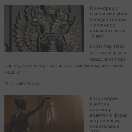
Приморец с
сыновьями убил
соседей топорм
– приговор
назначен спустя
10 лет
В 2016 году отец и
два сына устроили
засаду из‑за спора
о проезде, жестоко расправились с семейной парой и сожгли
машину
11:49, 5 августа 2026
В Приморье
вынесли
приговор
водителю фуры,
устроившему
смертельное
ДТП