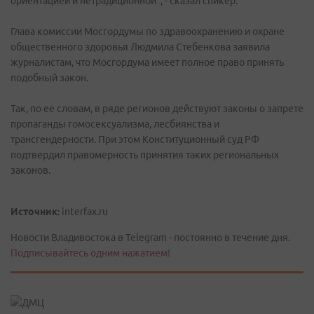
ориентацией и нетрадиционной", - сказал спикер.
Глава комиссии Мосгордумы по здравоохранению и охране
общественного здоровья Людмила Стебенкова заявила
журналистам, что Мосгордума имеет полное право принять
подобный закон.
Так, по ее словам, в ряде регионов действуют законы о запрете
пропаганды гомосексуализма, лесбиянства и
трансгендерности. При этом Конституционный суд РФ
подтвердил правомерность принятия таких региональных
законов.
Источник:
interfax.ru
Новости Владивостока в Telegram - постоянно в течение дня.
Подписывайтесь одним нажатием!