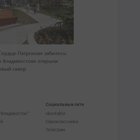
Сердце Патрокла» забилось:
о Владивостоке открыли
овый сквер
Социальные сети
"Владивосток"
vkontakte
ей
Одноклассники
Телеграм