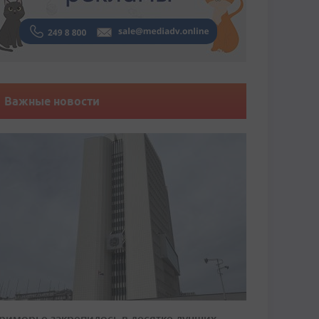
Важные новости
риморье закрепилось в десятке лучших