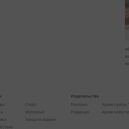
«
в
н
и
Издательство
во
Спорт
Реклама
Архив газеты 
ка
Интервью
Редакция
Архив новост
ика
Город на ладони
ествия