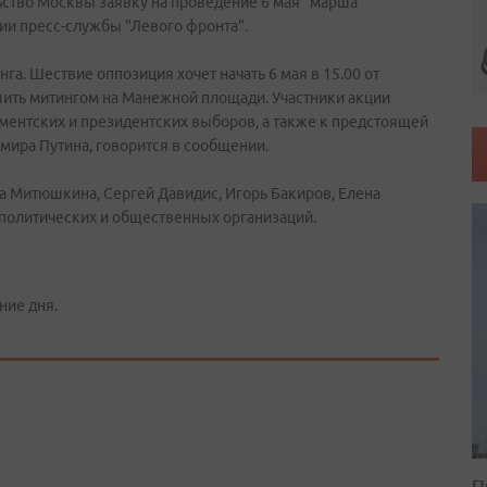
ьство Москвы заявку на проведение 6 мая "марша
нии пресс-службы "Левого фронта".
га. Шествие оппозиция хочет начать 6 мая в 15.00 от
ить митингом на Манежной площади. Участники акции
ментских и президентских выборов, а также к предстоящей
мира Путина, говорится в сообщении.
да Митюшкина, Сергей Давидис, Игорь Бакиров, Елена
 политических и общественных организаций.
ние дня.
П