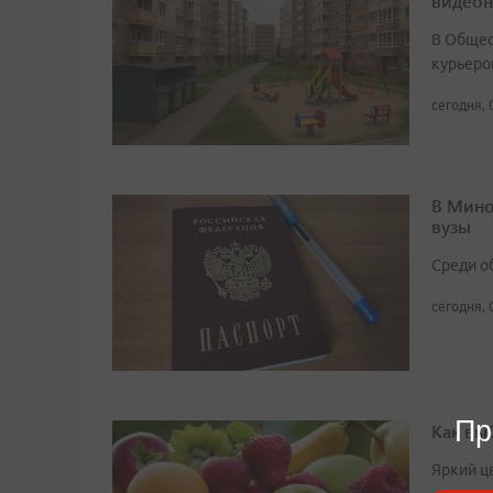
видео
В Общест
курьеро
сегодня, 
В Мино
вузы
Среди о
сегодня, 
Пр
Как вы
Яркий ц