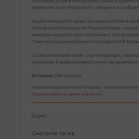
Оппозиция утром в понедельник подала в правител
миллионов за честную власть", говорится в сообще
Акцию планируется провести в виде шествия и митин
Триумфальной площади по Тверской улице и заверш
намерены выразить свое отношение к итогам парла
7 мая инаугурации избранного президента РФ Влади
Состав заявителей акции - Сергей Удальцов, Надеж
Лукьянова. В акции планируется участие различных
Источник:
РИА Новости
Новости Владивостока в Telegram - постоянно в тече
Подписывайтесь одним нажатием!
Смотрите также