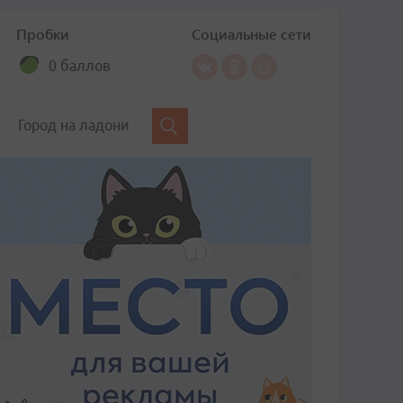
Пробки
Социальные сети
0 баллов
Город на ладони