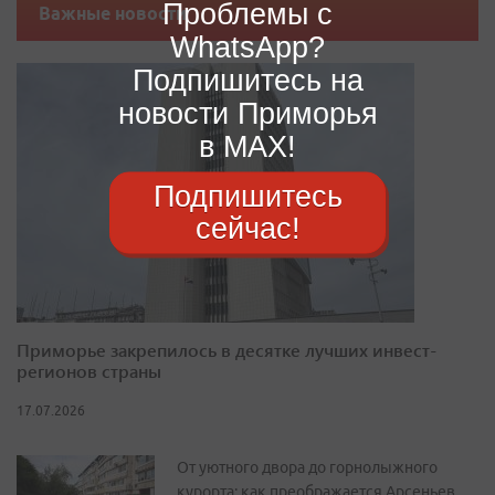
Проблемы с
Важные новости
WhatsApp?
Подпишитесь на
новости Приморья
в MAX!
Подпишитесь
сейчас!
Приморье закрепилось в десятке лучших инвест-
регионов страны
17.07.2026
От уютного двора до горнолыжного
курорта: как преображается Арсеньев