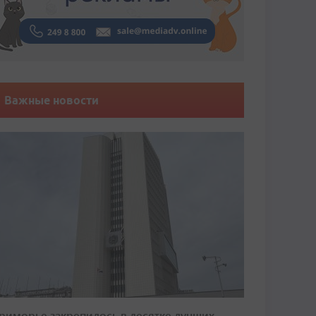
Важные новости
риморье закрепилось в десятке лучших