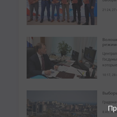
Выборы 
21:24, 27
Волошк
режим
Централ
Госдумы
которые
10:17, 28
Выборы
Градона
Пр
8:45, 30 