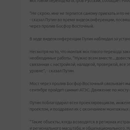
мостовой переход на остров Русский, сообщает РИА
"Не скрою, мне не терпится самому приехать и по не
- сказал Путин во время видеоконференции, посвя
через пролив Босфор Восточный.
В ходе видеоконференции Путин наблюдал за устан
Несмотря на то, что монтаж мостового перехода за
необходимые работы. "Нужно всем вместе... довести
связанная с настройкой, наладкой, проверкой, все
уровне", - сказал Путин.
Мост через пролив Босфор Восточный связывает мат
сентябре пройдет саммит АТЭС. Движение по мосту 
Путин поблагодарил всех проектировщиков, инженер
проектом, и поздравил их с окончанием монтажных 
"Такие объекты, когда возводятся в регионах и стра
и регионального масштаба, и общенационального. Наде