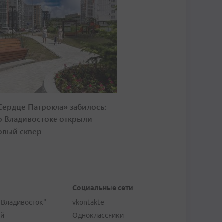
Сердце Патрокла» забилось:
о Владивостоке открыли
овый сквер
Социальные сети
"Владивосток"
vkontakte
ей
Одноклассники