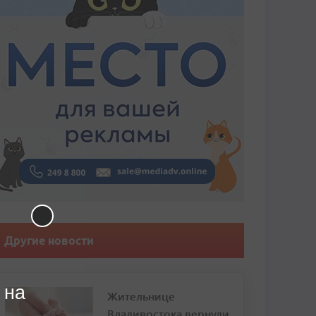
Другие новости
 на
Жительнице
Владивостока вернули