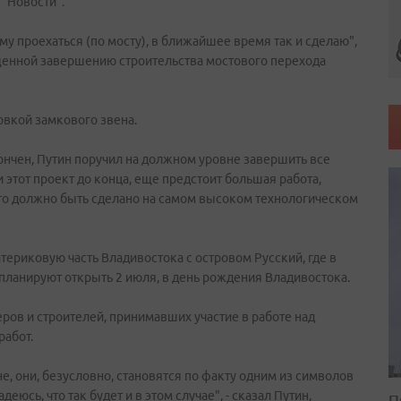
 "Новости".
му проехаться (по мосту), в ближайшее время так и сделаю",
щенной завершению строительства мостового перехода
овкой замкового звена.
кончен, Путин поручил на должном уровне завершить все
 этот проект до конца, еще предстоит большая работа,
 это должно быть сделано на самом высоком технологическом
ериковую часть Владивостока с островом Русский, где в
планируют открыть 2 июля, в день рождения Владивостока.
ов и строителей, принимавших участие в работе над
работ.
не, они, безусловно, становятся по факту одним из символов
юсь, что так будет и в этом случае", - сказал Путин,
П