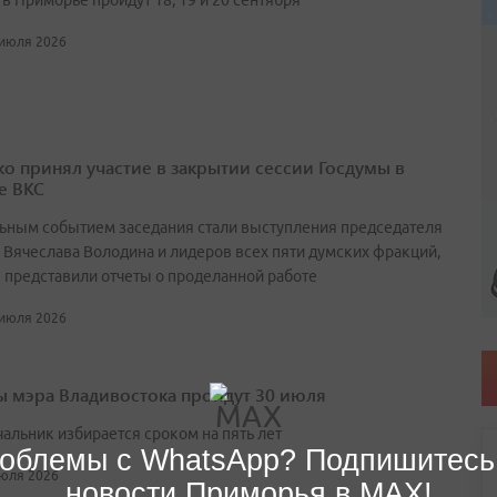
в Приморье пройдут 18, 19 и 20 сентября
 июля 2026
о принял участие в закрытии сессии Госдумы в
е ВКС
ьным событием заседания стали выступления председателя
 Вячеслава Володина и лидеров всех пяти думских фракций,
 представили отчеты о проделанной работе
 июля 2026
 мэра Владивостока пройдут 30 июля
чальник избирается сроком на пять лет
облемы с WhatsApp? Подпишитесь
июля 2026
новости Приморья в MAX!