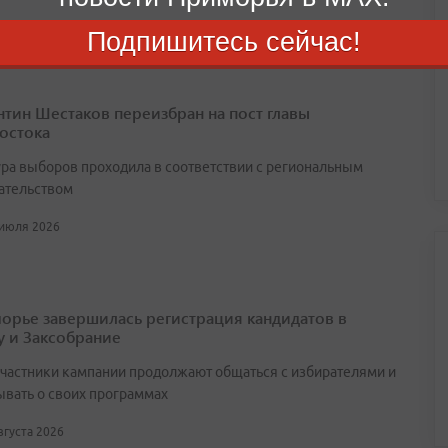
Подпишитесь сейчас!
нтин Шестаков переизбран на пост главы
остока
ра выборов проходила в соответствии с региональным
ательством
 июля 2026
орье завершилась регистрация кандидатов в
у и Заксобрание
участники кампании продолжают общаться с избирателями и
ывать о своих программах
августа 2026