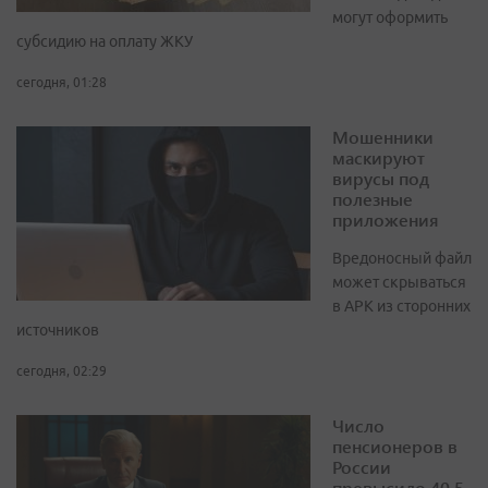
могут оформить
субсидию на оплату ЖКУ
сегодня, 01:28
Мошенники
маскируют
вирусы под
полезные
приложения
Вредоносный файл
может скрываться
в APK из сторонних
источников
сегодня, 02:29
Число
пенсионеров в
России
превысило 40,5