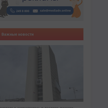
Важные новости
риморье закрепилось в десятке лучших