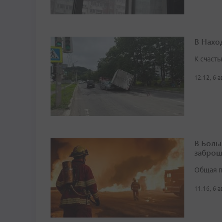
В Нахо
К счасть
12:12, 6 
В Боль
заброш
Общая п
11:16, 6 