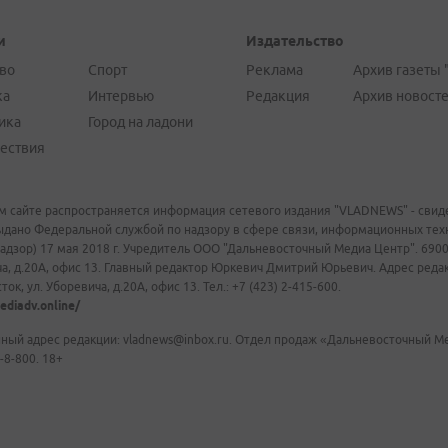
и
Издательство
во
Спорт
Реклама
Архив газеты 
ка
Интервью
Редакция
Архив новост
ика
Город на ладони
ествия
м сайте распространяется информация сетевого издания "VLADNEWS" - свиде
ыдано Федеральной службой по надзору в сфере связи, информационных те
адзор) 17 мая 2018 г. Учредитель ООО "Дальневосточный Медиа Центр". 69009
а, д.20А, офис 13. Главный редактор Юркевич Дмитрий Юрьевич. Адрес редакц
ок, ул. Уборевича, д.20А, офис 13. Тел.: +7 (423) 2-415-600.
ediadv.online/
ный адрес редакции: vladnews@inbox.ru. Отдел продаж «Дальневосточный Мед
-8-800. 18+