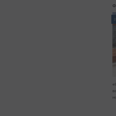
Ф
2
«
в
н