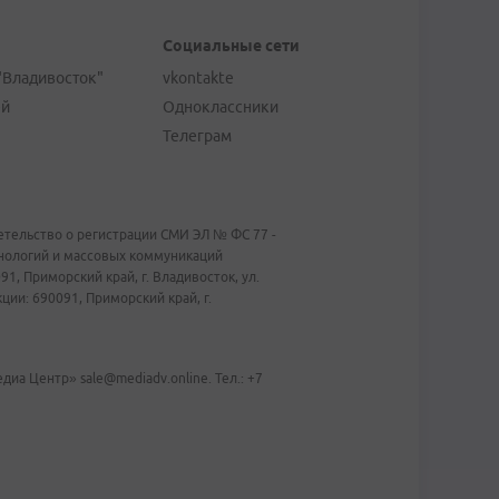
Социальные сети
"Владивосток"
vkontakte
ей
Одноклассники
Телеграм
тельство о регистрации СМИ ЭЛ № ФС 77 -
хнологий и массовых коммуникаций
1, Приморский край, г. Владивосток, ул.
ии: 690091, Приморский край, г.
иа Центр» sale@mediadv.online. Тел.: +7