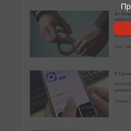
Пр
Во Вла
наркот
Малолет
передан
9:48, 7 а
В Прим
На сего
домовых
сегодня, 