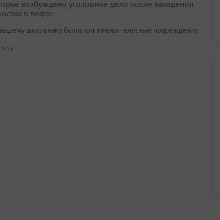
орье возбуждено уголовное дело после нападения
ростка в лифте
авшему школьнику были причинены телесные повреждения
12:13