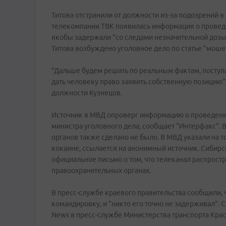
Титова отстранили от должности из-за подозрений 
телекомпании ТВК появилась информация о проведе
якобы задержали "со следами незначительной дозы 
Титова возбуждено уголовное дело по статье "моше
"Дальше будем решать по реальным фактам, поступ
дать человеку право заявить собственную позицию"
должности Кузнецов.
Источник в МВД опроверг информацию о проведении
министра уголовного дела, сообщает "Интерфакс". 
органов также сделано не было. В МВД указали на то
кокаине, ссылается на анонимный источник. Сибир
официальное письмо о том, что телеканал распрост
правоохранительных органах.
В пресс-службе краевого правительства сообщили, ч
командировку, и "никто его точно не задерживал". С
News в пресс-службе Министерства транспорта Крас