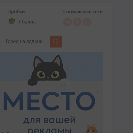
Пробки
Социальные сети
3 балла
Город на ладони