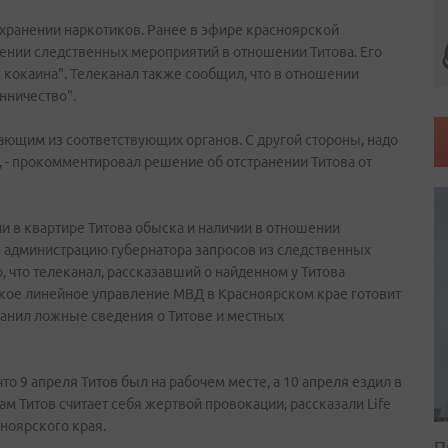
в хранении наркотиков. Ранее в эфире красноярской
нии следственных мероприятий в отношении Титова. Его
кокаина". Телеканал также сообщил, что в отношении
нничество".
ающим из соответствующих органов. С другой стороны, надо
, - прокомментировал решение об отстранении Титова от
 в квартире Титова обыска и наличии в отношении
В администрацию губернатора запросов из следственных
, что телеканал, рассказавший о найденном у Титова
ское линейное управление МВД в Красноярском крае готовит
ранил ложные сведения о Титове и местных
то 9 апреля Титов был на рабочем месте, а 10 апреля ездил в
ам Титов считает себя жертвой провокации, рассказали Life
ноярского края.
П