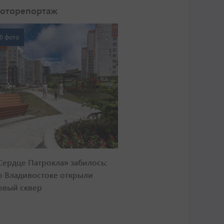
оторепортаж
0 фото
Сердце Патрокла» забилось:
о Владивостоке открыли
овый сквер