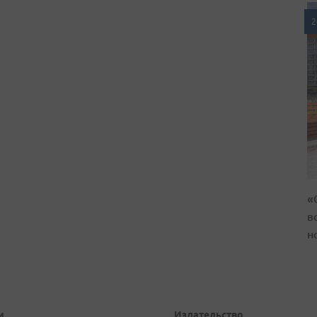
2
«
в
н
и
Издательство