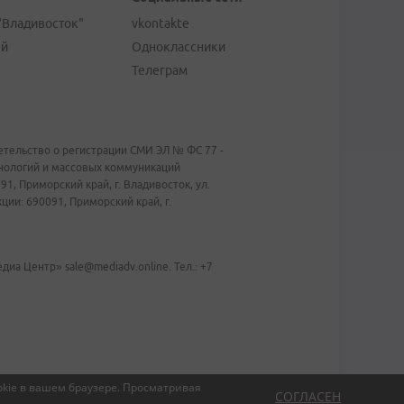
"Владивосток"
vkontakte
ей
Одноклассники
Телеграм
тельство о регистрации СМИ ЭЛ № ФС 77 -
хнологий и массовых коммуникаций
1, Приморский край, г. Владивосток, ул.
ии: 690091, Приморский край, г.
иа Центр» sale@mediadv.online. Тел.: +7
kie в вашем браузере.
Просматривая
СОГЛАСЕН