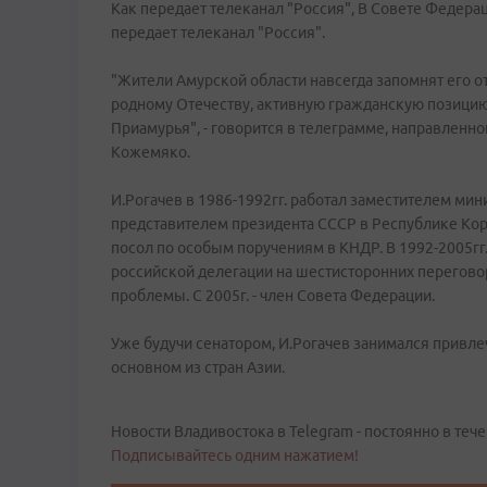
Как передает телеканал "Россия", В Совете Федера
передает телеканал "Россия".
"Жители Амурской области навсегда запомнят его 
родному Отечеству, активную гражданскую позицию
Приамурья", - говорится в телеграмме, направленн
Кожемяко.
И.Рогачев в 1986-1992гг. работал заместителем мин
представителем президента СССР в Республике Коре
посол по особым поручениям в КНДР. В 1992-2005гг. -
российской делегации на шестисторонних перегово
проблемы. С 2005г. - член Совета Федерации.
Уже будучи сенатором, И.Рогачев занимался привле
основном из стран Азии.
Новости Владивостока в Telegram - постоянно в тече
Подписывайтесь одним нажатием!