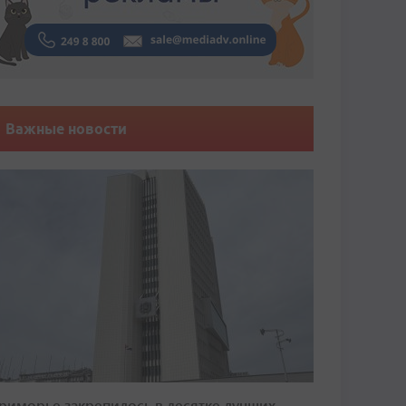
Важные новости
риморье закрепилось в десятке лучших