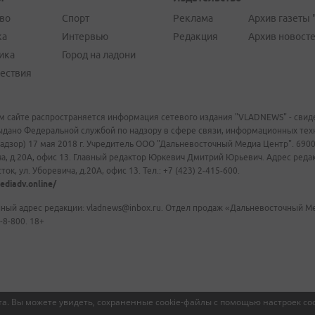
во
Спорт
Реклама
Архив газеты 
ка
Интервью
Редакция
Архив новост
ика
Город на ладони
ествия
м сайте распространяется информация сетевого издания "VLADNEWS" - свиде
ыдано Федеральной службой по надзору в сфере связи, информационных те
адзор) 17 мая 2018 г. Учредитель ООО "Дальневосточный Медиа Центр". 69009
а, д.20А, офис 13. Главный редактор Юркевич Дмитрий Юрьевич. Адрес редакц
ок, ул. Уборевича, д.20А, офис 13. Тел.: +7 (423) 2-415-600.
ediadv.online/
ный адрес редакции: vladnews@inbox.ru. Отдел продаж «Дальневосточный Мед
-8-800. 18+
а. Вы можете увидеть, сохраненные cookie-файлы с помощью настроек coo