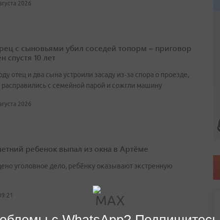
августа 2026
ец с сыновьями убил соседей топорм – приговор
н спустя 10 лет
оду отец и два сына устроили засаду из‑за спора о проезде,
 расправились с семейной парой и сожгли машину
августа 2026
етний ребенок выпал из окна в Артёме
ено уголовное дело, ребёнку оказывают экстренную
09:21
облемы с WhatsApp? Подпишитесь