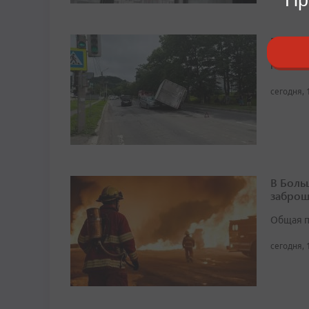
В Нахо
К счасть
сегодня, 
В Боль
заброш
Общая п
сегодня, 