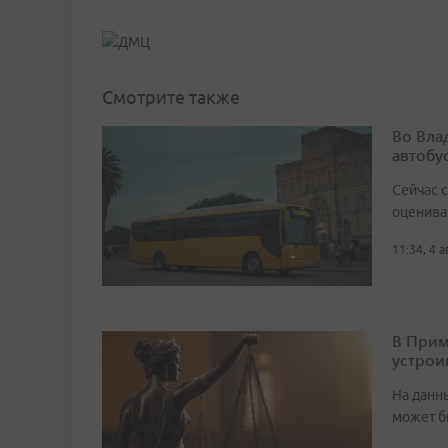
Смотрите также
Во Вла
автобу
Сейчас 
оценива
11:34, 4 
В Прим
устрои
На данн
может б