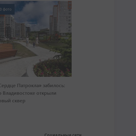
0 фото
Сердце Патрокла» забилось:
о Владивостоке открыли
овый сквер
Социальные сети