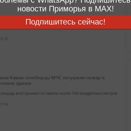
новости Приморья в MAX!
дке грузовой фургон опрокинулся и повредил авто
Подпишитесь сейчас!
ю, пострадавших нет
12:12
шом Камне огнеборцы МЧС потушили пожар в
енном здании
лощадь возгорания составила около 160 квадратных метров
11:16