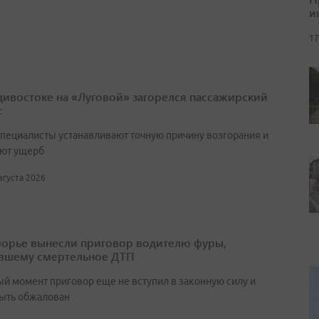
и
17
дивостоке на «Луговой» загорелся пассажирский
с
специалисты устанавливают точную причину возгорания и
ют ущерб
августа 2026
орье вынесли приговор водителю фуры,
вшему смертельное ДТП
ый момент приговор еще не вступил в законную силу и
ыть обжалован