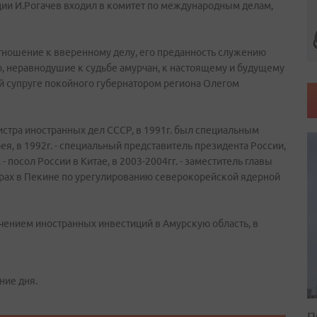
ции И.Рогачев входил в комитет по международным делам,
отношение к вверенному делу, его преданность служению
, неравнодушие к судьбе амурчан, к настоящему и будущему
ой супруге покойного губернатором региона Олегом
истра иностранных дел СССР, в 1991г. был специальным
я, в 1992г. - специальный представитель президента России,
 посол России в Китае, в 2003-2004гг. - заместитель главы
рах в Пекине по урегулированию северокорейской ядерной
чением иностранных инвестиций в Амурскую область, в
ние дня.
П