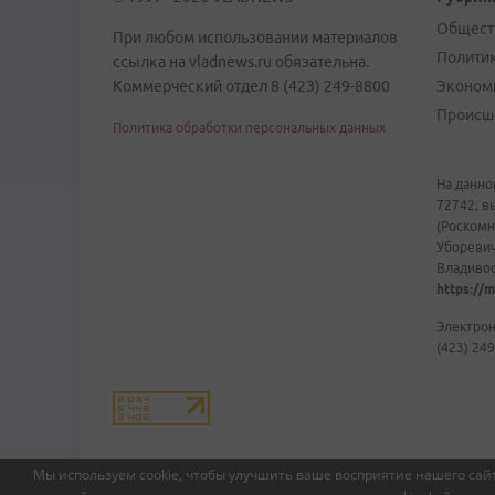
Общест
При любом использовании материалов
Полити
ссылка на vladnews.ru обязательна.
Коммерческий отдел 8 (423) 249-8800
Эконом
Происш
Политика обработки персональных данных
На данно
72742, в
(Роскомн
Уборевич
Владивост
https://m
Электрон
(423) 249
Мы используем cookie, чтобы улучшить ваше восприятие нашего сайт