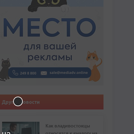
Другие новости
Как владивостокцы
 на
относятся к «налогу на