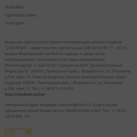
vkontakte
Одноклассники
Телеграм
На данном сайте распространяется информация сетевого издания
"VLADNEWS" - свидетельство о регистрации СМИ ЭЛ № ФС 77 - 72742,
выдано Федеральной службой по надзору в сфере связи,
информационных технологий и массовых коммуникаций
(Роскомнадзор) 17 мая 2018 г. Учредитель ООО "Дальневосточный
Медиа Центр". 690091, Приморский край, г. Владивосток, ул. Уборевича,
д.20А, офис 13. Главный редактор Юркевич Дмитрий Юрьевич. Адрес
редакции: 690091, Приморский край, г. Владивосток, ул. Уборевича,
д.20А, офис 13. Тел.: +7 (423) 2-415-600.
https://mediadv.online/
Электронный адрес редакции: vladnews@inbox.ru. Отдел продаж
«Дальневосточный Медиа Центр» sale@mediadv.online. Тел.: +7 (423)
249-8-800. 18+