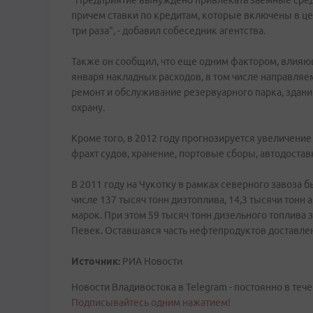
"Предприятие вынуждено привлекать заемные средст
причем ставки по кредитам, которые включены в це
три раза", - добавил собеседник агентства.
Также он сообщил, что еще одним фактором, влияющ
января накладных расходов, в том числе направля
ремонт и обслуживание резервуарного парка, здани
охрану.
Кроме того, в 2012 году прогнозируется увеличение
фрахт судов, хранение, портовые сборы, автодоставк
В 2011 году на Чукотку в рамках северного завоза 
числе 137 тысяч тонн дизтоплива, 14,3 тысячи тонн
марок. При этом 59 тысяч тонн дизельного топлив
Певек. Оставшаяся часть нефтепродуктов доставлен
Источник:
РИА Новости
Новости Владивостока в Telegram - постоянно в тече
Подписывайтесь одним нажатием!