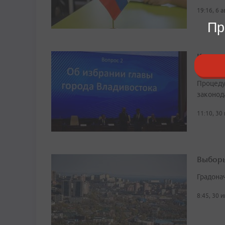
19:16, 6 
Пр
Конста
Владив
Процеду
законод
11:10, 30
Выборы
Градона
8:45, 30 