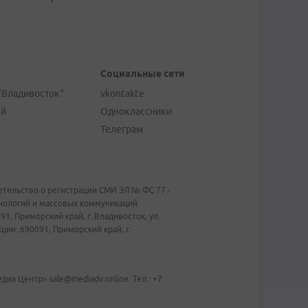
Социальные сети
"Владивосток"
vkontakte
ей
Одноклассники
Телеграм
тельство о регистрации СМИ ЭЛ № ФС 77 -
хнологий и массовых коммуникаций
1, Приморский край, г. Владивосток, ул.
ии: 690091, Приморский край, г.
иа Центр» sale@mediadv.online. Тел.: +7