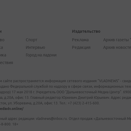
и
Издательство
во
Спорт
Реклама
Архив газеты 
ка
Интервью
Редакция
Архив новост
ика
Город на ладони
ествия
м сайте распространяется информация сетевого издания "VLADNEWS" - свиде
ыдано Федеральной службой по надзору в сфере связи, информационных те
адзор) 17 мая 2018 г. Учредитель ООО "Дальневосточный Медиа Центр". 69009
а, д.20А, офис 13. Главный редактор Юркевич Дмитрий Юрьевич. Адрес редакц
ок, ул. Уборевича, д.20А, офис 13. Тел.: +7 (423) 2-415-600.
ediadv.online/
ный адрес редакции: vladnews@inbox.ru. Отдел продаж «Дальневосточный Мед
-8-800. 18+