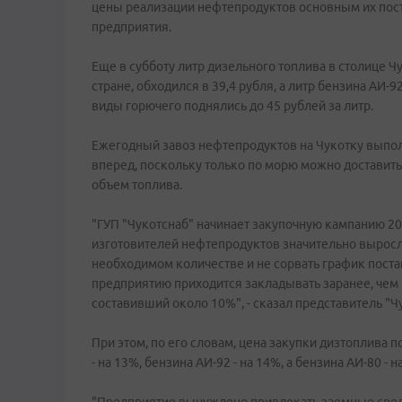
цены реализации нефтепродуктов основным их пост
предприятия.
Еще в субботу литр дизельного топлива в столице Ч
стране, обходился в 39,4 рубля, а литр бензина АИ-9
виды горючего поднялись до 45 рублей за литр.
Ежегодный завоз нефтепродуктов на Чукотку выполн
вперед, поскольку только по морю можно доставит
объем топлива.
"ГУП "Чукотснаб" начинает закупочную кампанию 201
изготовителей нефтепродуктов значительно выросли
необходимом количестве и не сорвать график пос
предприятию приходится закладывать заранее, чем и
составивший около 10%", - сказал представитель "Ч
При этом, по его словам, цена закупки дизтоплива 
- на 13%, бензина АИ-92 - на 14%, а бензина АИ-80 - н