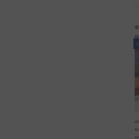
Ф
2
«
в
н