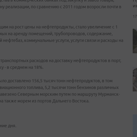
ва в коммерческих банках под закупку и завоз товара,
и
ну реализации, по сравнению с 2011 годом возросли почти в
17
им на рост цены на нефтепродукты, стало увеличение с 1
емых на аренду помещений, трубопроводов, содержание,
й нефтебаз, коммунальные услуги, услуги связи и расходы на
 транспортных расходов на доставку нефтепродуктов в порт,
у - в среднем на 18%.
было доставлено 156,5 тысяч тонн нефтепродуктов, в том
 авиационного топлива, 5,2 тысячи тонн бензинов различных
а завезено Северным морским путем по маршруту Мурманск-
а также морем из портов Дальнего Востока.
ние дня.