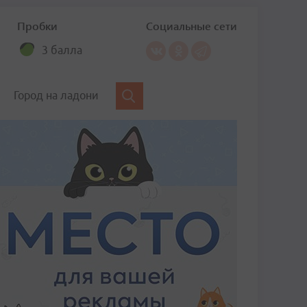
Пробки
Социальные сети
3 балла
Город на ладони