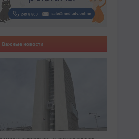
Важные новости
риморье закрепилось в десятке лучших