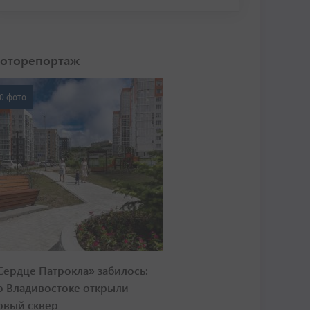
оторепортаж
0 фото
Сердце Патрокла» забилось:
о Владивостоке открыли
овый сквер