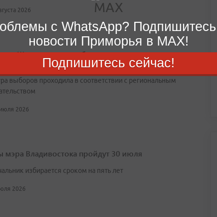
августа 2026
облемы с WhatsApp? Подпишитесь
новости Приморья в MAX!
нтин Шестаков переизбран на пост главы
Подпишитесь сейчас!
остока
ра выборов проходила в соответствии с региональным
ательством
 июля 2026
 мэра Владивостока пройдут 30 июля
чальник избирается сроком на пять лет
июля 2026