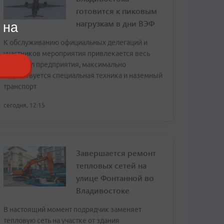
готовится к пиковым
нагрузкам в дни ВЭФ
 на
К обслуживанию официальных делегаций и
участников мероприятия привлекается весь
персонал предприятия, максимально
задействуется специальная техника и наземный
транспорт
сегодня, 12:15
Завершается ремонт
тепловых сетей на
улице Фонтанной во
Владивостоке
В настоящий момент подрядчик заменяет
тепловую сеть на участке от здания