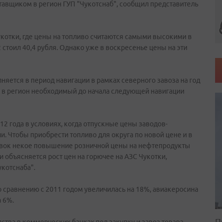
авщиком в регион ГУП "Чукотснаб", сообщил представитель
укотки, где цены на топливо считаются самыми высокими в
2 стоил 40,4 рубля. Однако уже в воскресенье цены на эти
яется в период навигации в рамках северного завоза на год
ь в регион необходимый до начала следующей навигации
2 года в условиях, когда отпускные цены заводов-
. Чтобы приобрести топливо для округа по новой цене и в
тавок некое повышение розничной цены на нефтепродукты
 объясняется рост цен на горючее на АЗС Чукотки,
укотснаба".
по сравнению с 2011 годом увеличилась на 18%, авиакеросина
а 6%.
П