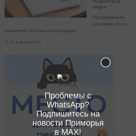
подростка в
лифте
Пострадавшему
школьнику были
причинены телесные повреждения
12:13, 8 августа 2026
Проблемы с
WhatsApp?
Подпишитесь на
новости Приморья
в MAX!