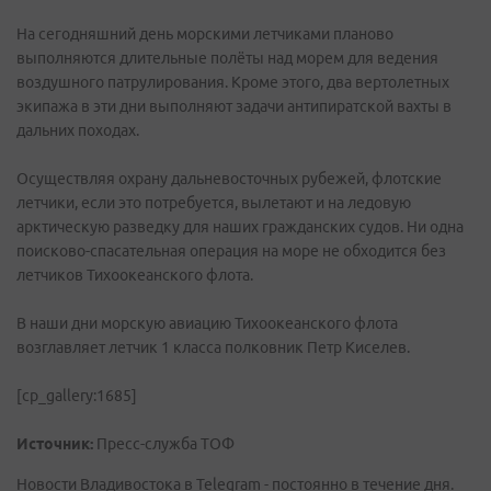
На сегодняшний день морскими летчиками планово
выполняются длительные полёты над морем для ведения
воздушного патрулирования. Кроме этого, два вертолетных
экипажа в эти дни выполняют задачи антипиратской вахты в
дальних походах.
Осуществляя охрану дальневосточных рубежей, флотские
летчики, если это потребуется, вылетают и на ледовую
арктическую разведку для наших гражданских судов. Ни одна
поисково-спасательная операция на море не обходится без
летчиков Тихоокеанского флота.
В наши дни морскую авиацию Тихоокеанского флота
возглавляет летчик 1 класса полковник Петр Киселев.
[cp_gallery:1685]
Источник:
Пресс-служба ТОФ
Новости Владивостока в Telegram - постоянно в течение дня.