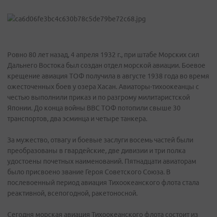
Ровно 80 лет назад, 4 апреля 1932 г., при штабе Морских сил
Дальнего Востока был создан отдел морской авиации. Боевое
крещение авиация ТОФ получила в августе 1938 года во время
ожесточенных боев у озера Хасан. Авиаторы-тихоокеанцы с
честью выполнили приказ и по разгрому милитаристской
Японии. До конца войны ВВС ТОФ потопили свыше 30
транспортов, два эсминца и четыре танкера.
За мужество, отвагу и боевые заслуги восемь частей были
преобразованы в гвардейские, две дивизии и три полка
удостоены почетных наименований. Пятнадцати авиаторам
было присвоено звание Героя Советского Союза. В
послевоенный период авиация Тихоокеанского флота стала
реактивной, всепогодной, ракетоносной.
Сегодня морская авиация Тихоокеанского флота состоит из