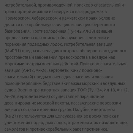
истребительной, противолодочной, поисково-спасательной и
транспортной авиации и базируется на аэродромах в
Приморском, Хабаровском и Камчатском краях. Условно
делится на корабельную авиацию и авиацию берегового
базирования. Противолодочная (Ту-142,Ил-38) авиация
предназначена для поиска, обнаружения, слежения и
поражения подводных лодок. Истребительная авиация
(МиГ-31) предназначена для контроля обширного воздушного
пространства и завоевания превосходства в воздухе над
морскими театром военных действий. Поисково-спасательная
авиация (Ан-12, Ан-26, вертолеты Ка-27 поисково-
спасательный) предназначена для спасения и оказания
помощи терпящим бедствие экипажам морских и воздушных
судов. Военно-транспортная авиация ТОФ (Ту-134, Ил-18, Ан-12,
Ан-26, вертолеты Ми-8) осуществляет парашютное
десантирование морской пехоты, пассажирские перевозки
личного состава и военных грузов. Палубные вертолёты
(Ка-27) используются для целеуказания во время поиска и
уничтожения подводных лодок, отражения атак низколетящих
самолётов и противокорабельных ракет противника.