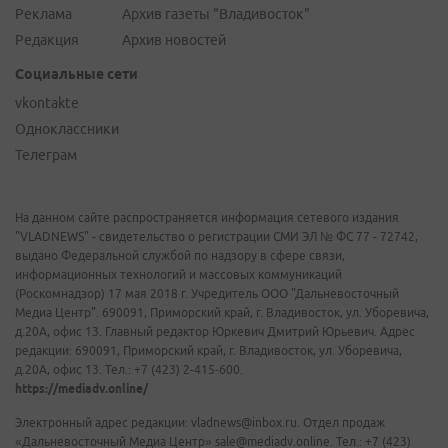
Реклама
Архив газеты "Владивосток"
Редакция
Архив новостей
Социальные сети
vkontakte
Одноклассники
Телеграм
На данном сайте распространяется информация сетевого издания
"VLADNEWS" - свидетельство о регистрации СМИ ЭЛ № ФС 77 - 72742,
выдано Федеральной службой по надзору в сфере связи,
информационных технологий и массовых коммуникаций
(Роскомнадзор) 17 мая 2018 г. Учредитель ООО "Дальневосточный
Медиа Центр". 690091, Приморский край, г. Владивосток, ул. Уборевича,
д.20А, офис 13. Главный редактор Юркевич Дмитрий Юрьевич. Адрес
редакции: 690091, Приморский край, г. Владивосток, ул. Уборевича,
д.20А, офис 13. Тел.: +7 (423) 2-415-600.
https://mediadv.online/
Электронный адрес редакции: vladnews@inbox.ru. Отдел продаж
«Дальневосточный Медиа Центр» sale@mediadv.online. Тел.: +7 (423)