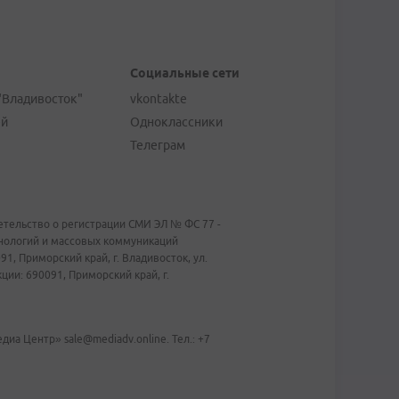
Социальные сети
"Владивосток"
vkontakte
ей
Одноклассники
Телеграм
тельство о регистрации СМИ ЭЛ № ФС 77 -
хнологий и массовых коммуникаций
1, Приморский край, г. Владивосток, ул.
ии: 690091, Приморский край, г.
иа Центр» sale@mediadv.online. Тел.: +7