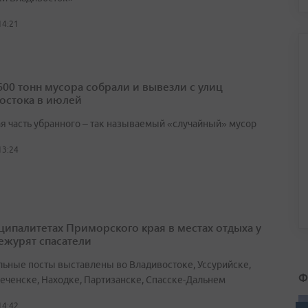
14:21
600 тонн мусора собрали и вывезли с улиц
остока в июлей
я часть убранного – так называемый «случайный» мусор
13:24
ципалитетах Приморского края в местах отдыха у
ежурят спасатели
льные посты выставлены во Владивостоке, Уссурийске,
Ф
еченске, Находке, Партизанске, Спасске-Дальнем
14:42