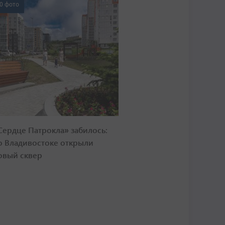
0 фото
Сердце Патрокла» забилось:
о Владивостоке открыли
овый сквер