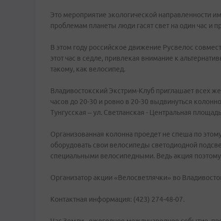
Это мероприятие экологической направленности им
проблемам планеты люди гасят свет на один час и п
В этом году российское движение Русвелос совмес
этот час в седле, привлекая внимание к альтернати
такому, как велосипед.
Владивостокский Экстрим-Клуб приглашает всех же
часов до 20-30 и ровно в 20-30 выдвинуться колонн
Тунгусская – ул. Светланская - Центральная площадь
Организованная колонна проедет не спеша по этому
оборудовать свои велосипеды светодиодной подсв
специальными велосипедными. Ведь акция поэтому
Организатор акции «Велосветлячки» во Владивостоке
Контактная информация: (423) 274-48-07.