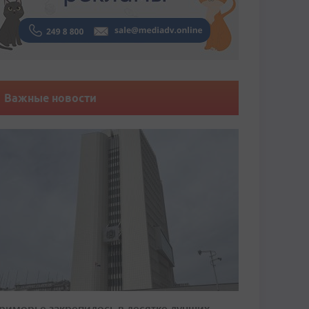
Важные новости
риморье закрепилось в десятке лучших