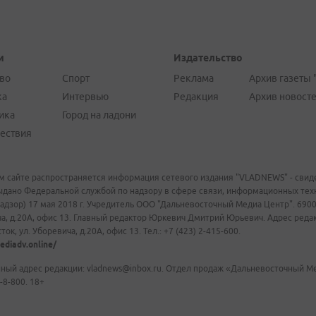
и
Издательство
во
Спорт
Реклама
Архив газеты 
ка
Интервью
Редакция
Архив новост
ика
Город на ладони
ествия
м сайте распространяется информация сетевого издания "VLADNEWS" - свиде
ыдано Федеральной службой по надзору в сфере связи, информационных те
адзор) 17 мая 2018 г. Учредитель ООО "Дальневосточный Медиа Центр". 69009
а, д.20А, офис 13. Главный редактор Юркевич Дмитрий Юрьевич. Адрес редакц
ок, ул. Уборевича, д.20А, офис 13. Тел.: +7 (423) 2-415-600.
ediadv.online/
ный адрес редакции: vladnews@inbox.ru. Отдел продаж «Дальневосточный Мед
-8-800. 18+