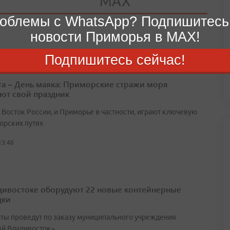
облемы с WhatsApp? Подпишитесь
новости Приморья в MAX!
Подпишитесь сейчас!
ста – День маяка: Приморские стражи моря
ют свой праздник
 Восток России, и Приморье в частности, играют ключевую
орских путях
13:46
дивостоке оборудуют 22 новые контейнерные
дки
оты проведут по заказу муниципального учреждения
й Владивосток»