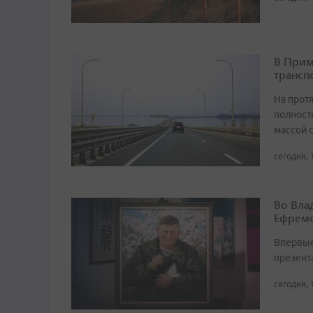
В Прим
трансп
На прот
полност
массой 
сегодня, 
Во Вла
Ефремо
Впервые
презент
сегодня, 