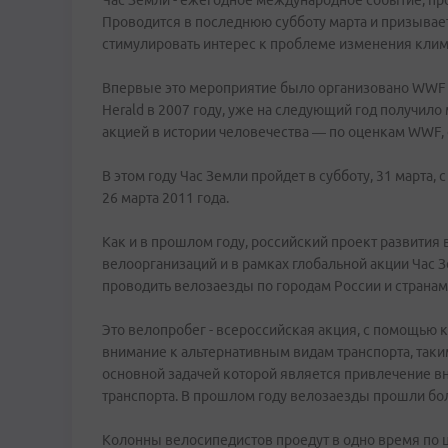
Час Земли - ежегодное международное событие, 
Проводится в последнюю субботу марта и призывает
стимулировать интерес к проблеме изменения клим
Впервые это мероприятие было организовано WWF в
Herald в 2007 году, уже на следующий год получило
акцией в истории человечества — по оценкам WWF,
В этом году Час Земли пройдет в субботу, 31 марта,
26 марта 2011 года.
Как и в прошлом году, российский проект развити
велоорганизаций и в рамках глобальной акции Час
проводить велозаезды по городам России и странам
Это велопробег - всероссийская акция, с помощью
внимание к альтернативным видам транспорта, таким
основной задачей которой является привлечение вн
транспорта. В прошлом году велозаезды прошли бол
Колонны велосипедистов проедут в одно время по ц