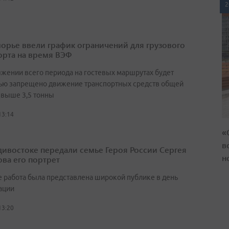
2
орье ввели график ограничений для грузового
орта на время ВЭФ
яжении всего периода на гостевых маршрутах будет
ью запрещено движение транспортных средств общей
свыше 3,5 тонны
13:14
«
в
дивостоке передали семье Героя России Сергея
н
ва его портрет
 работа была представлена широкой публике в день
ации
13:20