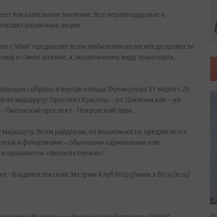
еет показательное значение. Все неравнодушные к
роводят различные акции.
тно с WWF предлагает всем любителям велосипеда провести
вному и самое важное, к экологичному виду транспорта,
лающих собраться внутри кольца Фуникулера 31 марта с 20
ой по маршруту: Проспект Красоты – ул. Шилкинская – ул.
 - Океанский проспект - Покровский парк.
 маршруту. Всем райдерам, по возможности, предлагается
еткой и фонариками – обычными карманными или
 и называется «Велосветлячки»!
 - Владивостокский Экстрим-Клуб http://www.x-bicycle.ru/
П