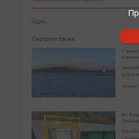
Пр
Смотрите также
7 авгу
отмеча
Дальний
роль в м
сегодня, 
Во Вла
площа
Эти раб
«Зелёны