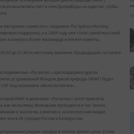
проводимое Всемирным фондом дикой природы (WWF).
и
 всех выключить свет и электроприборы на один час, чтобы
ата.
17
 Австралии совместно с изданием The Sydney Morning
 мировую поддержку, а в 2009 году уже стало самой массовой
 оно коснулось более миллиарда жителей планеты.
 с 20:30 до 21:30 по местному времени. Предыдущий состоялся
я велодвижения «Русвелос» при поддержке других
 Земли, устраиваемой Фондом дикой природы (WWF) будет
 СНГ под названием «Велосветлячки».
 которой WWF и движение «Русвелос» хотят привлечь
, как велосипед. Велоакция проводится в Час Земли,
имания к экологии, а именно к экологическим видам
ее чем в 20 городах России и Белоруссии.
ентральным улицам городов в темное время суток. Сотни