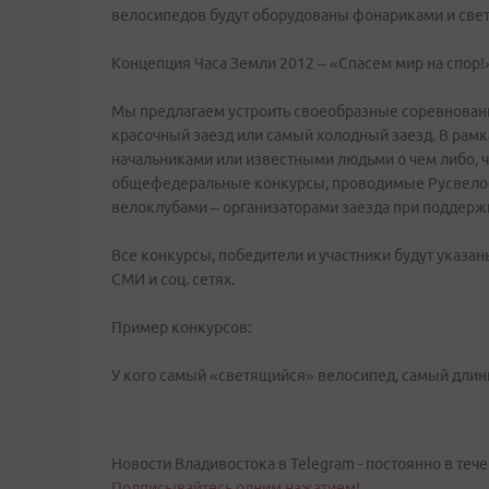
велосипедов будут оборудованы фонариками и све
Концепция Часа Земли 2012 – «Спасем мир на спор!
Мы предлагаем устроить своеобразные соревновани
красочный заезд или самый холодный заезд. В рам
начальниками или известными людьми о чем либо, чт
общефедеральные конкурсы, проводимые Русвелос,
велоклубами – организаторами заезда при поддерж
Все конкурсы, победители и участники будут указаны 
СМИ и соц. сетях.
Пример конкурсов:
У кого самый «светящийся» велосипед, самый длин
Новости Владивостока в Telegram - постоянно в тече
Подписывайтесь одним нажатием!