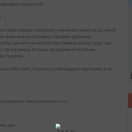
тодиодной подсветкой.
»
я среди городов. Например: самый массовый заезд, самый
ках акции можно поспорить с Вашими друзьями,
о Вы сделаете на велосипеде в рамках заезда. Будут как
 так и в рамках региона, проводимые местными
ке Русвелос.
на сайте WWF, Русвелос, и сайтах других партнеров, в т.ч.
ный прыжок «велосветлячка» и т.п.
ние дня.