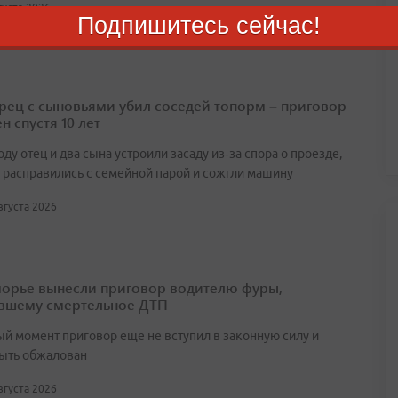
вгуста 2026
Подпишитесь сейчас!
ец с сыновьями убил соседей топорм – приговор
н спустя 10 лет
оду отец и два сына устроили засаду из‑за спора о проезде,
 расправились с семейной парой и сожгли машину
августа 2026
орье вынесли приговор водителю фуры,
вшему смертельное ДТП
ый момент приговор еще не вступил в законную силу и
ыть обжалован
августа 2026