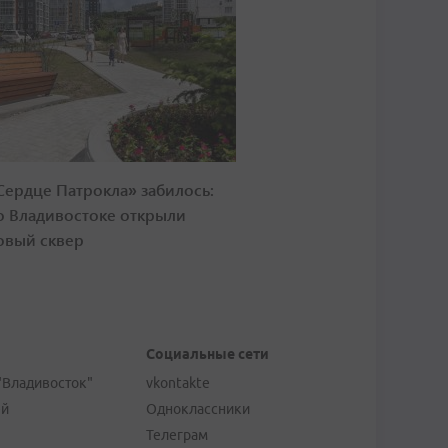
Сердце Патрокла» забилось:
о Владивостоке открыли
овый сквер
Социальные сети
"Владивосток"
vkontakte
ей
Одноклассники
Телеграм