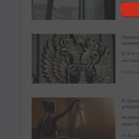
9:21, 6 а
Примор
назначе
В 2016 г
жестоко
11:49, 5 
В Прим
устрои
На данн
может б
15:48, 4 