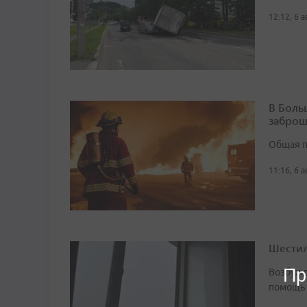
12:12, 6 
В Боль
заброш
Общая п
11:16, 6 
Шестил
Пр
Возбужд
помощь