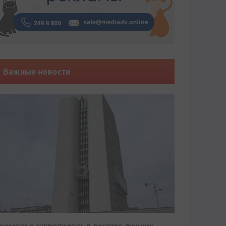
Важные новости
риморье закрепилось в десятке лучших