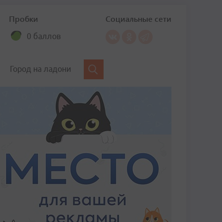
Пробки
Социальные сети
0 баллов
Город на ладони