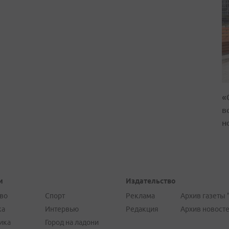
«
в
н
и
Издательство
во
Спорт
Реклама
Архив газеты 
ка
Интервью
Редакция
Архив новост
ика
Город на ладони