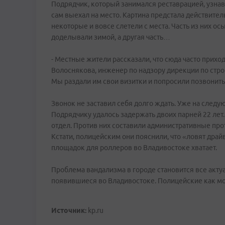
Подрядчик, который занимался реставрацией, узнав 
сам выехал на место. Картина предстала действите
некоторые и вовсе слетели с места. Часть из них осы
доделывали зимой, а другая часть…
- Местные жители рассказали, что сюда часто приход
Волоснякова, инженер по надзору дирекции по стро
Мы раздали им свои визитки и попросили позвонить 
Звонок не заставил себя долго ждать. Уже на след
Подрядчику удалось задержать двоих парней 22 лет
отдел. Против них составили административные пр
Кстати, полицейским они пояснили, что «ловят драйв
площадок для роллеров во Владивостоке хватает.
Проблема вандализма в городе становится все акту
появившиеся во Владивостоке. Полицейские как мо
Источник:
kp.ru