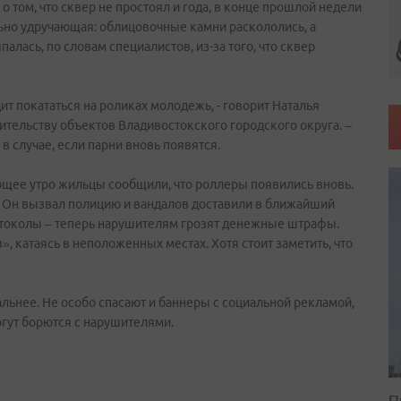
о том, что сквер не простоял и года, в конце прошлой недели
льно удручающая: облицовочные камни раскололись, а
палась, по словам специалистов, из-за того, что сквер
ит покататься на роликах молодежь, - говорит Наталья
ительству объектов Владивостокского городского округа. –
в случае, если парни вновь появятся.
ующее утро жильцы сообщили, что роллеры появились вновь.
. Он вызвал полицию и вандалов доставили в ближайший
отоколы – теперь нарушителям грозят денежные штрафы.
», катаясь в неположенных местах. Хотя стоит заметить, что
альнее. Не особо спасают и баннеры с социальной рекламой,
гут борются с нарушителями.
П