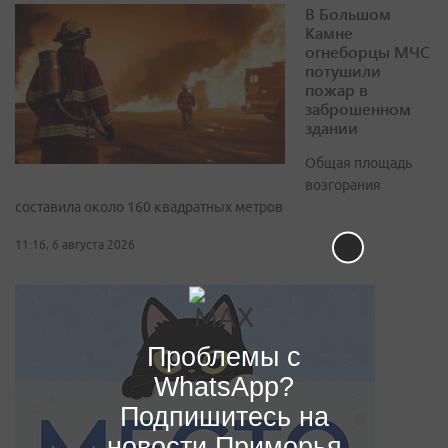
В Большом
Камне
огнеборцы МЧС
потушили
пожар в
заброшенном
здании
Общая площадь
возгорания
составила около 160 квадратных метров
11:16, 6 августа 2026
Проблемы с
WhatsApp?
Подпишитесь на
новости Приморья