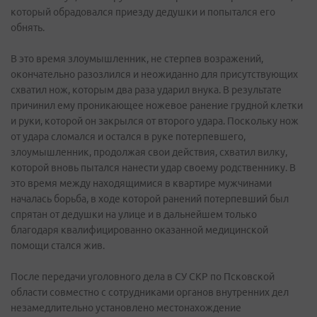
который обрадовался приезду дедушки и попытался его
обнять.
В это время злоумышленник, не стерпев возражений,
окончательно разозлился и неожиданно для присутствующих
схватил нож, которым два раза ударил внука. В результате
причинил ему проникающее ножевое ранение грудной клетки
и руки, которой он закрылся от второго удара. Поскольку нож
от удара сломался и остался в руке потерпевшего,
злоумышленник, продолжая свои действия, схватил вилку,
которой вновь пытался нанести удар своему родственнику. В
это время между находящимися в квартире мужчинами
началась борьба, в ходе которой ранений потерпевший был
спрятан от дедушки на улице и в дальнейшем только
благодаря квалифицированно оказанной медицинской
помощи стался жив.
После передачи уголовного дела в СУ СКР по Псковской
области совместно с сотрудниками органов внутренних дел
незамедлительно установлено местонахождение