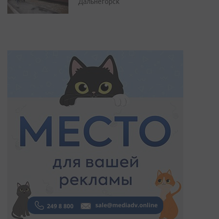
Дальнегорск