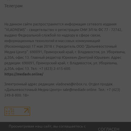
Телеграм
На данном сайте распространяется информация сетевого издания
"VLADNEWS" - свидетельство о регистрации СМИ ЭЛ № ФС 77 - 72742,
выдано Федеральной службой по надзору в сфере связи,
информационных технологий и массовых коммуникаций
(Роскомнадзор) 17 мая 2018 г. Учредитель ООО "Дальневосточный
Медиа Центр". 690091, Приморский край, г. Владивосток, ул. Уборевича,
д.20А, офис 13. Главный редактор Юркевич Дмитрий Юрьевич. Адрес
редакции: 690091, Приморский край, г. Владивосток, ул. Уборевича,
д.20А, офис 13. Тел.: +7 (423) 2-415-600.
https://mediadv.online/
Электронный адрес редакции: vladnews@inbox.ru. Отдел продаж
«Дальневосточный Медиа Центр» sale@mediadv.online. Тел.: +7 (423)
249-8-800. 18+
Просматривая наш сайт, вы соглашаетесь с
СОГЛАСЕН