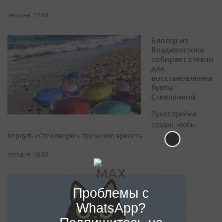
сегодня, 17:08
Блогер из
Владивостока
собирает стекло
для
восстановления
бухты
Стеклянной
Пункт приёма
создан, чтобы
вернуть «Стеклянухе» прежнюю яркость
сегодня, 18:03
Проблемы с
WhatsApp?