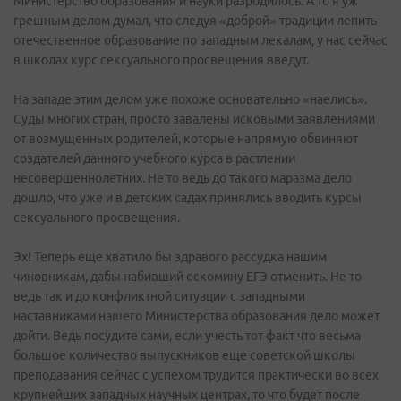
Министерство образования и науки разродилось. А то я уж
грешным делом думал, что следуя «доброй» традиции лепить
отечественное образование по западным лекалам, у нас сейчас
в школах курс сексуального просвещения введут.
На западе этим делом уже похоже основательно «наелись».
Суды многих стран, просто завалены исковыми заявлениями
от возмущенных родителей, которые напрямую обвиняют
создателей данного учебного курса в растлении
несовершеннолетних. Не то ведь до такого маразма дело
дошло, что уже и в детских садах принялись вводить курсы
сексуального просвещения.
Эх! Теперь еще хватило бы здравого рассудка нашим
чиновникам, дабы набивший оскомину ЕГЭ отменить. Не то
ведь так и до конфликтной ситуации с западными
наставниками нашего Министерства образования дело может
дойти. Ведь посудите сами, если учесть тот факт что весьма
большое количество выпускников еще советской школы
преподавания сейчас с успехом трудится практически во всех
крупнейших западных научных центрах, то что будет после