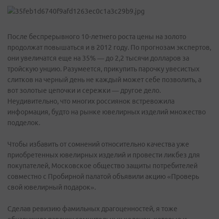
После беспрерывного 10-летнего роста цены на золото
продолжат повышаться и в 2012 году. По прогнозам экспертов,
они увеличатся еще на 35% — до 2,2 тысячи долларов за
тройскую унцию. Разумеется, прикупить парочку увесистых
слитков на черный день не каждый может себе позволить, а
вот золотые цепочки и сережки — другое дело.
Неудивительно, что многих россиянок встревожила
информация, будто на рынке ювелирных изделий множество
подделок.
Чтобы избавить от сомнений относительно качества уже
приобретенных ювелирных изделий и провести ликбез для
покупателей, Московское общество защиты потребителей
совместно с Пробирной палатой объявили акцию «Проверь
свой ювелирный подарок».
Сделав ревизию фамильных драгоценностей, я тоже