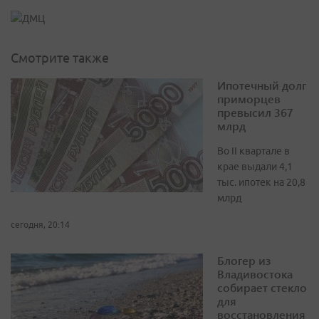
Смотрите также
Ипотечный долг
приморцев
превысил 367
млрд
Во II квартале в
крае выдали 4,1
тыс. ипотек на 20,8
млрд
сегодня, 20:14
Блогер из
Владивостока
собирает стекло
для
восстановления