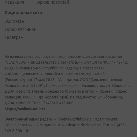
Редакция
Архив новостей
Социальные сети
vkontakte
Одноклассники
Телеграм
На данном сайте распространяется информация сетевого издания
"VLADNEWS" - свидетельство о регистрации СМИ ЭЛ № ФС 77 - 72742,
выдано Федеральной службой по надзору в сфере связи,
информационных технологий и массовых коммуникаций
(Роскомнадзор) 17 мая 2018 г. Учредитель ООО "Дальневосточный
Медиа Центр". 690091, Приморский край, г. Владивосток, ул. Уборевича,
д.20А, офис 13. Главный редактор Юркевич Дмитрий Юрьевич. Адрес
редакции: 690091, Приморский край, г. Владивосток, ул. Уборевича,
д.20А, офис 13. Тел.: +7 (423) 2-415-600.
https://mediadv.online/
Электронный адрес редакции: vladnews@inbox.ru. Отдел продаж
«Дальневосточный Медиа Центр» sale@mediadv.online. Тел.: +7 (423)
249-8-800. 18+