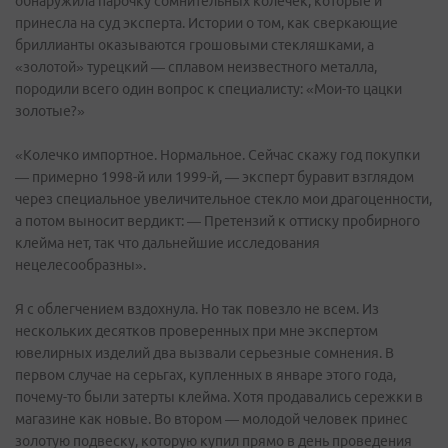
обнаружила парочку сомнительных колечек, которые и
принесла на суд эксперта. Истории о том, как сверкающие
бриллианты оказываются грошовыми стекляшками, а
«золотой» турецкий — сплавом неизвестного металла,
породили всего один вопрос к специалисту: «Мои-то цацки
золотые?»
«Колечко импортное. Нормальное. Сейчас скажу год покупки
— примерно 1998-й или 1999-й, — эксперт буравит взглядом
через специальное увеличительное стекло мои драгоценности,
а потом выносит вердикт: — Претензий к оттиску пробирного
клейма нет, так что дальнейшие исследования
нецелесообразны».
Я с облегчением вздохнула. Но так повезло не всем. Из
нескольких десятков проверенных при мне экспертом
ювелирных изделий два вызвали серьезные сомнения. В
первом случае на серьгах, купленных в январе этого года,
почему-то были затерты клейма. Хотя продавались сережки в
магазине как новые. Во втором — молодой человек принес
золотую подвеску, которую купил прямо в день проведения