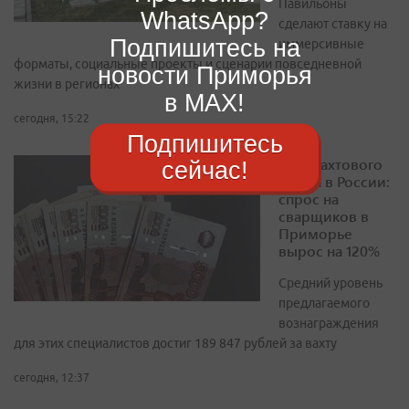
Павильоны
WhatsApp?
сделают ставку на
Подпишитесь на
иммерсивные
форматы, социальные проекты и сценарии повседневной
новости Приморья
жизни в регионах
в MAX!
сегодня, 15:22
Подпишитесь
Рост вахтового
сейчас!
найма в России:
спрос на
сварщиков в
Приморье
вырос на 120%
Средний уровень
предлагаемого
вознаграждения
для этих специалистов достиг 189 847 рублей за вахту
сегодня, 12:37