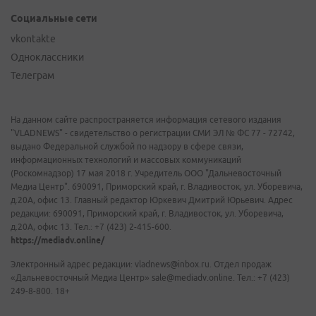
Социальные сети
vkontakte
Одноклассники
Телеграм
На данном сайте распространяется информация сетевого издания
"VLADNEWS" - свидетельство о регистрации СМИ ЭЛ № ФС 77 - 72742,
выдано Федеральной службой по надзору в сфере связи,
информационных технологий и массовых коммуникаций
(Роскомнадзор) 17 мая 2018 г. Учредитель ООО "Дальневосточный
Медиа Центр". 690091, Приморский край, г. Владивосток, ул. Уборевича,
д.20А, офис 13. Главный редактор Юркевич Дмитрий Юрьевич. Адрес
редакции: 690091, Приморский край, г. Владивосток, ул. Уборевича,
д.20А, офис 13. Тел.: +7 (423) 2-415-600.
https://mediadv.online/
Электронный адрес редакции: vladnews@inbox.ru. Отдел продаж
«Дальневосточный Медиа Центр» sale@mediadv.online. Тел.: +7 (423)
249-8-800. 18+