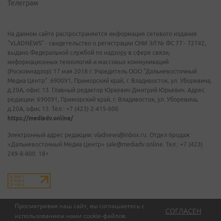
Телеграм
На данном сайте распространяется информация сетевого издания
"VLADNEWS" - свидетельство о регистрации СМИ ЭЛ № ФС 77 - 72742,
выдано Федеральной службой по надзору в сфере связи,
информационных технологий и массовых коммуникаций
(Роскомнадзор) 17 мая 2018 г. Учредитель ООО "Дальневосточный
Медиа Центр". 690091, Приморский край, г. Владивосток, ул. Уборевича,
д.20А, офис 13. Главный редактор Юркевич Дмитрий Юрьевич. Адрес
редакции: 690091, Приморский край, г. Владивосток, ул. Уборевича,
д.20А, офис 13. Тел.: +7 (423) 2-415-600.
https://mediadv.online/
Электронный адрес редакции: vladnews@inbox.ru. Отдел продаж
«Дальневосточный Медиа Центр» sale@mediadv.online. Тел.: +7 (423)
249-8-800. 18+
Просматривая наш сайт, вы соглашаетесь с
СОГЛАСЕН
использованием нами
cookie-файлов
.