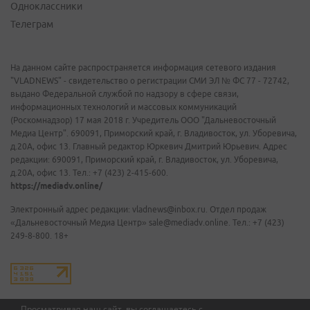
Одноклассники
Телеграм
На данном сайте распространяется информация сетевого издания
"VLADNEWS" - свидетельство о регистрации СМИ ЭЛ № ФС 77 - 72742,
выдано Федеральной службой по надзору в сфере связи,
информационных технологий и массовых коммуникаций
(Роскомнадзор) 17 мая 2018 г. Учредитель ООО "Дальневосточный
Медиа Центр". 690091, Приморский край, г. Владивосток, ул. Уборевича,
д.20А, офис 13. Главный редактор Юркевич Дмитрий Юрьевич. Адрес
редакции: 690091, Приморский край, г. Владивосток, ул. Уборевича,
д.20А, офис 13. Тел.: +7 (423) 2-415-600.
https://mediadv.online/
Электронный адрес редакции: vladnews@inbox.ru. Отдел продаж
«Дальневосточный Медиа Центр» sale@mediadv.online. Тел.: +7 (423)
249-8-800. 18+
Просматривая наш сайт, вы соглашаетесь с