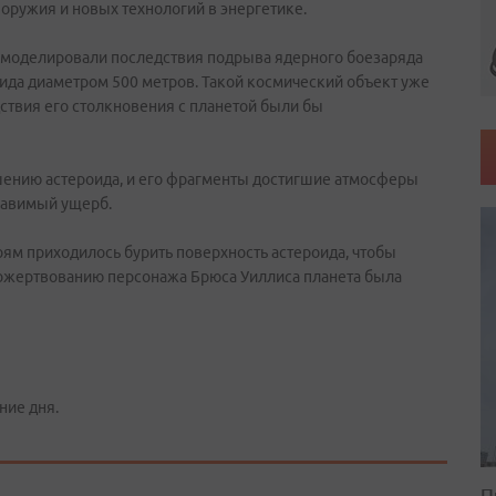
оружия и новых технологий в энергетике.
смоделировали последствия подрыва ядерного боезаряда
ида диаметром 500 метров. Такой космический объект уже
дствия его столкновения с планетой были бы
шению астероида, и его фрагменты достигшие атмосферы
равимый ущерб.
ям приходилось бурить поверхность астероида, чтобы
пожертвованию персонажа Брюса Уиллиса планета была
ние дня.
П