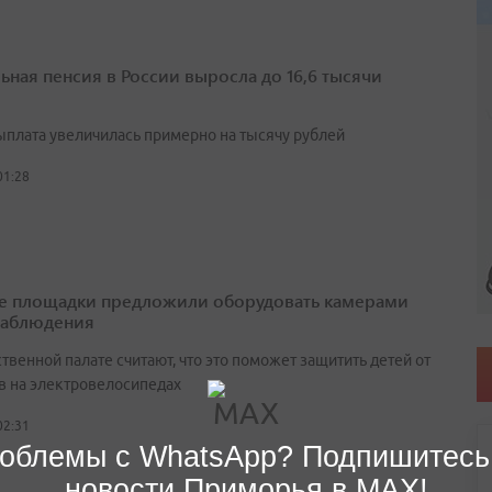
ьная пенсия в России выросла до 16,6 тысячи
выплата увеличилась примерно на тысячу рублей
01:28
е площадки предложили оборудовать камерами
наблюдения
венной палате считают, что это поможет защитить детей от
в на электровелосипедах
02:31
облемы с WhatsApp? Подпишитесь
новости Приморья в MAX!