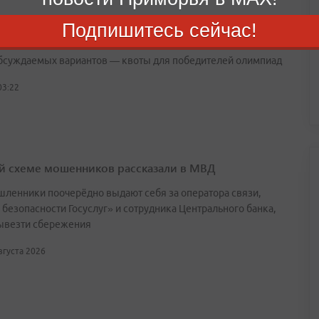
брнауки могут скорректировать правила приема в
Подпишитесь сейчас!
бсуждаемых вариантов — квоты для победителей олимпиад
03:22
й схеме мошенников рассказали в МВД
ленники поочерёдно выдают себя за оператора связи,
 безопасности Госуслуг» и сотрудника Центрального банка,
ывезти сбережения
августа 2026