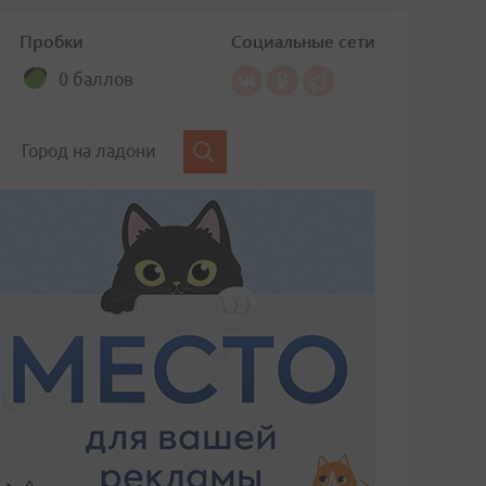
Пробки
Социальные сети
0 баллов
Город на ладони