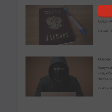
В Мино
вузы
Среди о
сегодня, 
О ново
Злоумыш
«службу
чтобы в
22:45, 6 