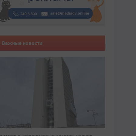
Важные новости
риморье закрепилось в десятке лучших