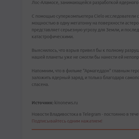
Лос-Аламосе, занимающейся разработкой ядерного 
С помощью суперкомпьютера Cielo исследователи 
мощностью в одну мегатонну на поверхности астеро
представляет серьезную угрозу для Земли, и после
катастрофическими.
Выяснилось, что взрыв привел бы к полному разру
нашей планеты уже не смогли бы нанести ей непоп
Напомним, что в фильме "Армагеддон" главным геро
заложить ядерный заряд, и только благодаря само
спасена.
Источник:
kinonews.ru
Новости Владивостока в Telegram - постоянно в тече
Подписывайтесь одним нажатием!