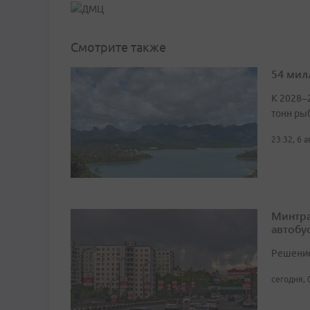
Смотрите также
54 мил
К 2028–
тонн ры
23:32, 6 
Минтра
автобу
Решение 
сегодня, 