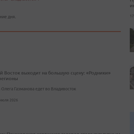
и
17
ние дня.
й Восток выходит на большую сцену: «Родники»
 регионы
 Олега Газманова едет во Владивосток
 июля 2026
о: Приморская картинная галерея стала культурным