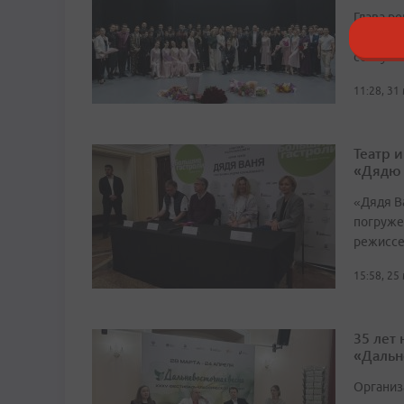
Глава р
долгое в
созвучн
11:28, 31
Театр 
«Дядю
«Дядя Ва
погруже
режиссе
15:58, 25
35 лет
«Дальн
Организ