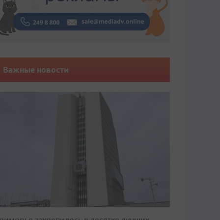
Важные новости
риморье закрепилось в десятке лучших