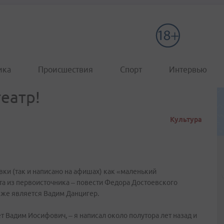
ика
Происшествия
Спорт
Интервью
театр!
Культура
ки (так и написано на афишах) как «маленький
та из первоисточника – повести Федора Достоевского
кже является Вадим Данцигер.
 Вадим Иосифович, – я написал около полутора лет назад и