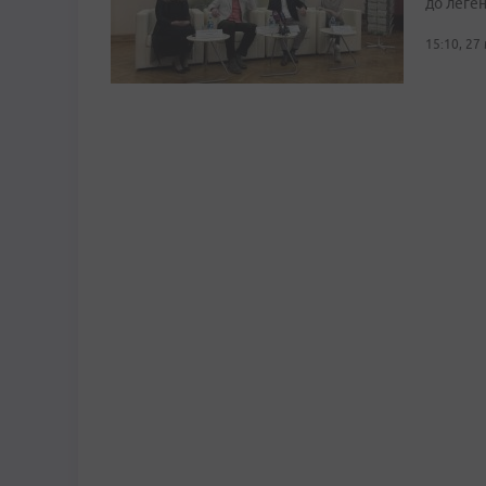
до леге
15:10, 27