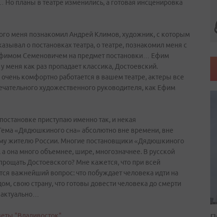
… Но планы в театре изменились, а готовая инсценировка
ого меня познакомил Андрей Климов, художник, с которым
азывал о постановках театра, о театре, познакомил меня с
 Ефимом Семеновичем на предмет постановки… Ефим
: у меня как раз пропадает классика, Достоевский.
 очень комфортно работается в вашем театре, актеры все
амечательного художественного руководителя, как Ефим
 постановке приступаю именно так, и некая
 Тема «Дядюшкиного сна» абсолютно вне времени, вне
бому жителю России. Многие постановщики «Дядюшкиного
а она много объемнее, шире, многозначнее. В русской
прощать Достоевского? Мне кажется, что при всей
ется важнейший вопрос: что побуждает человека идти на
дом, свою страну, что готовы довести человека до смерти
ь актуально…
П
зеты "Владивосток".