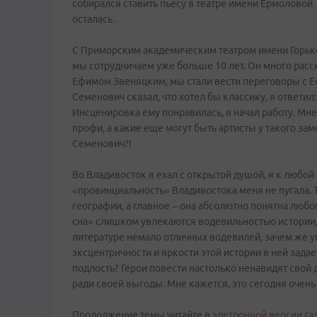
собирался ставить пьесу в театре имени Ермоловой
осталась…
С Приморским академическим театром имени Горьк
мы сотрудничаем уже больше 10 лет. Он много расск
Ефимом Звеняцким, мы стали вести переговоры с
Семенович сказал, что хотел бы классику, я ответил
Инсценировка ему понравилась, я начал работу. Мне
профи, а какие еще могут быть артисты у такого з
Семенович?!
Во Владивосток я ехал с открытой душой, я к любой
«провинциальность» Владивостока меня не пугала.
географии, а главное – она абсолютно понятна лю
сна» слишком увлекаются водевильностью истории, 
литературе немало отличных водевилей, зачем же у
эксцентричности и яркости этой истории в ней зада
подлость? Герои повести настолько ненавидят свой 
ради своей выгоды. Мне кажется, это сегодня очен
Продолжение темы читайте в
элетронной версии га