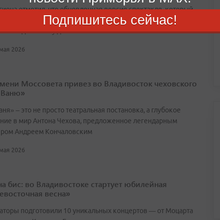
егиона отметил, что обновленная версия спектакля, который
Подпишитесь сейчас!
ремя не входил в репертуар, обрела новое звучание,
ое сегодняшнему дню
 мая 2026
имени Моссовета привез во Владивосток чеховского
 Ваню»
ня» – это не просто театральная постановка, а глубокое
ние в мир Антона Чехова, предложенное легендарным
ром Андреем Кончаловским
 мая 2026
 на бис: во Владивостоке стартует юбилейная
евосточная весна»
аторы подготовили 10 уникальных концертов — от Моцарта