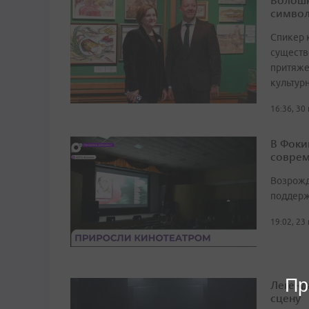
символ
Спикер 
существ
притяже
культур
16:36, 30
В Фоки
соврем
Возрожд
поддерж
19:02, 23
Пр
Легенд
сцену