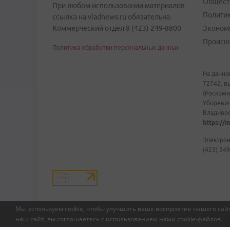
Общест
При любом использовании материалов
Полити
ссылка на vladnews.ru обязательна.
Коммерческий отдел 8 (423) 249-8800
Эконом
Происш
Политика обработки персональных данных
На данно
72742, в
(Роскомн
Уборевич
Владивост
https://m
Электрон
(423) 249
Мы используем cookie, чтобы улучшить ваше восприятие нашего сайт
наш сайт, вы соглашаетесь с использованием нами
cookie-файлов
.