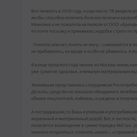
Все началось в 2010 году, когда она по ТВ увидела
якобы способно излечить болезни печени и кровоо
Ивановна и не пожалела на пилюли от ООО «Брендме
по почте посылку и принимала снадобье строго по 
- Помогло или нет, понять не могу, - сомневается в
не прибавилось, но вроде и особо не убавилось. А в
В конце прошлого года звонок из Москвы вновь на
уже сулил не здоровье, а немалую материальную вы
Звонившая представилась сотрудником Роспотребна
Дескать, средство не показало обещанного лечебног
обмане покупателей, пойманы, осуждены и получил
А пострадавшим, то бишь купившим и употребивши
моральный и материальный ущерб. Вот, в частности,
полагается возмещение в сумме порядка 460 тыс. р
немного потратиться: оплатить «налог», «страховой