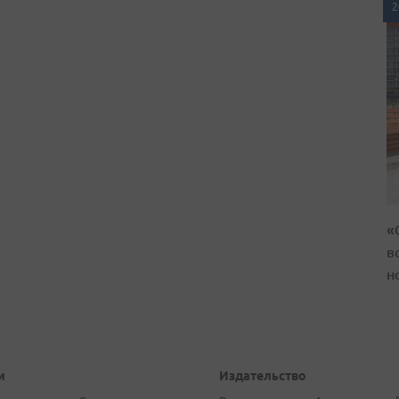
2
«
в
н
и
Издательство