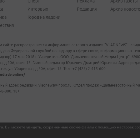
во
Спорт
Реклама
Архив газеты 
ка
Интервью
Редакция
Архив новост
ика
Город на ладони
ествия
м сайте распространяется информация сетевого издания "VLADNEWS" - свиде
ыдано Федеральной службой по надзору в сфере связи, информационных те
адзор) 17 мая 2018 г. Учредитель ООО "Дальневосточный Медиа Центр". 69009
а, д.20А, офис 13. Главный редактор Юркевич Дмитрий Юрьевич. Адрес редакц
ок, ул. Уборевича, д.20А, офис 13. Тел.: +7 (423) 2-415-600.
ediadv.online/
ный адрес редакции: vladnews@inbox.ru. Отдел продаж «Дальневосточный Мед
-8-800. 18+
а. Вы можете увидеть, сохраненные cookie-файлы с помощью настроек coo