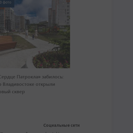
0 фото
Сердце Патрокла» забилось:
о Владивостоке открыли
овый сквер
Социальные сети