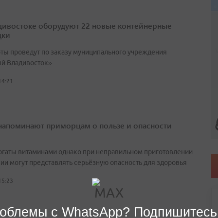
дивостоке оборудуют 22 новые контейнерные
дки
оты проведут по заказу муниципального учреждения
й Владивосток»
14:21
напоминают приморцам о пользе и опасности
огаты витаминами однако при неправильном приготовлении
нии могут представлять серьёзную опасность для здоровья
15:23
облемы с WhatsApp? Подпишитесь