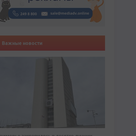
Важные новости
риморье закрепилось в десятке лучших