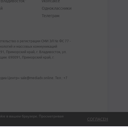
"Владивосток"
vkontakte
ей
Одноклассники
Телеграм
тельство о регистрации СМИ ЭЛ № ФС 77 -
хнологий и массовых коммуникаций
1, Приморский край, г. Владивосток, ул.
ии: 690091, Приморский край, г.
иа Центр» sale@mediadv.online. Тел.: +7
kie в вашем браузере.
Просматривая
СОГЛАСЕН