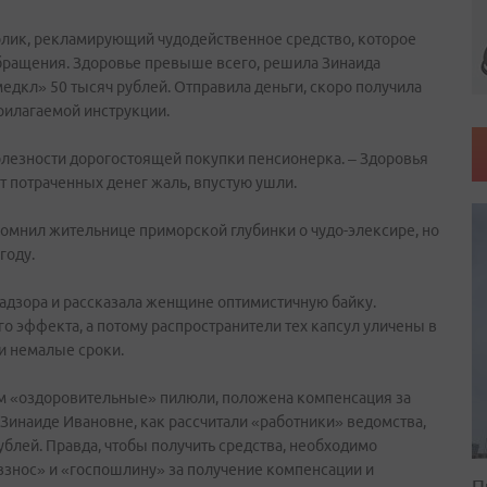
 ролик, рекламирующий чудодейственное средство, которое
бращения. Здоровье превыше всего, решила Зинаида
дкл» 50 тысяч рублей. Отправила деньги, скоро получила
прилагаемой инструкции.
 полезности дорогостоящей покупки пенсионерка. – Здоровья
от потраченных денег жаль, впустую ушли.
помнил жительнице приморской глубинки о чудо-элексире, но
году.
дзора и рассказала женщине оптимистичную байку.
о эффекта, а потому распространители тех капсул уличены в
и немалые сроки.
м «оздоровительные» пилюли, положена компенсация за
 Зинаиде Ивановне, как рассчитали «работники» ведомства,
ублей. Правда, чтобы получить средства, необходимо
 взнос» и «госпошлину» за получение компенсации и
П