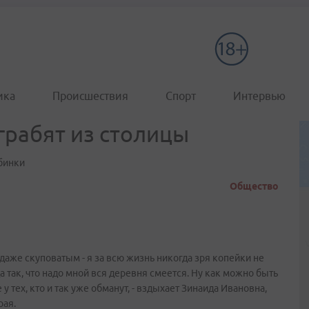
ика
Происшествия
Спорт
Интервью
грабят из столицы
бинки
Общество
даже скуповатым - я за всю жизнь никогда зря копейки не
да так, что надо мной вся деревня смеется. Ну как можно быть
у тех, кто и так уже обманут, - вздыхает Зинаида Ивановна,
рая.