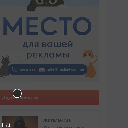
Другие новости
Жительница
 на
Уссурийска отдала