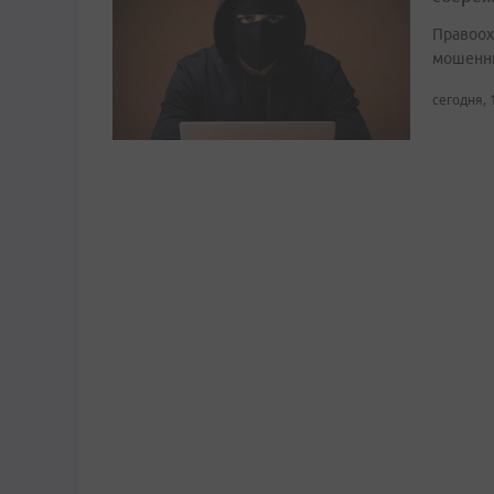
Правоох
мошенни
сегодня, 