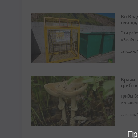
Во Вла
площа
Эти раб
«Зелёны
сегодня, 
Врачи 
грибов
Грибы б
и хране
сегодня, 
Пр