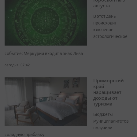
августа
В этот день
происходит
ключевое
астрологическое
событие: Меркурий входит в знак Льва
сегодня, 07:42
Приморский
край
наращивает
доходы от
туризма
Бюджеты
муниципалитетов
получили
солидную прибавку