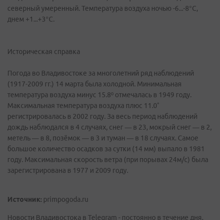
северный умеренный. Температура воздуха ночью -6...-8°C,
днем +1...+3°C.
Историческая справка
Погода во Владивостоке за многолетний ряд наблюдений
(1917-2009 гг.) 14 марта была холодной. Минимальная
температура воздуха минус 15.8º отмечалась в 1949 году.
Максимальная температура воздуха плюс 11.0˚
регистрировалась в 2002 году. За весь период наблюдений
дождь наблюдался в 4 случаях, снег — в 23, мокрый снег — в 2,
метель — в 8, позёмок — в 3 и туман — в 18 случаях. Самое
большое количество осадков за сутки (14 мм) выпало в 1981
году. Максимальная скорость ветра (при порывах 24м/с) была
зарегистрирована в 1977 и 2009 году.
Источник:
primpogoda.ru
Новости Владивостока в Telegram - постоянно в течение дня.