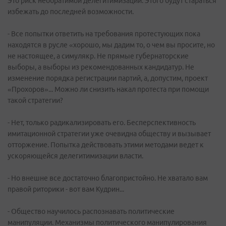
Это риск необратимой делегитимизации. Этого будут стараться
избежать до последней возможности.
- Все попытки ответить на требования протестующих пока
находятся в русле «хорошо, мы дадим то, о чем вы просите, но
не настоящее, а симулякр. Не прямые губернаторские
выборы, а выборы из рекомендованных кандидатур. Не
изменение порядка регистрации партий, а, допустим, проект
«Прохоров»... Можно ли снизить накал протеста при помощи
такой стратегии?
- Нет, только радикализировать его. Бесперспективность
имитационной стратегии уже очевидна обществу и вызывает
отторжение. Попытка действовать этими методами ведет к
ускоряющейся делегитимизации власти.
- Но внешне все достаточно благопристойно. Не хватало вам
правой риторики - вот вам Кудрин...
- Общество научилось распознавать политические
манипуляции. Механизмы политического манипулирования