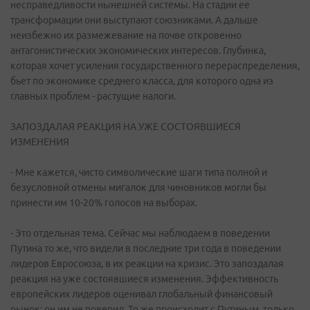
несправедливости нынешней системы. На стадии ее
трансформации они выступают союзниками. А дальше
неизбежно их размежевание на почве откровенно
антагонистических экономических интересов. Глубинка,
которая хочет усиления государственного перераспределения,
бьет по экономике среднего класса, для которого одна из
главных проблем - растущие налоги.
ЗАПОЗДАЛАЯ РЕАКЦИЯ НА УЖЕ СОСТОЯВШИЕСЯ
ИЗМЕНЕНИЯ
- Мне кажется, чисто символические шаги типа полной и
безусловной отмены мигалок для чиновников могли бы
принести им 10-20% голосов на выборах.
- Это отдельная тема. Сейчас мы наблюдаем в поведении
Путина то же, что видели в последние три года в поведении
лидеров Евросоюза, в их реакции на кризис. Это запоздалая
реакция на уже состоявшиеся изменения. Эффективность
европейских лидеров оценивал глобальный финансовый
рынок: он им не поверил. То же происходит с Путиным, только