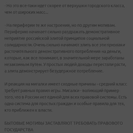
- Но это все-таки идет скорее от верхушки городского класса,
чем от широких масс...
- На периферии те же настроения, но по другим мотивам.
Периферию начинает сильно раздражать демонстративное
неприятие российской элитой принципов социальной
солидарности. Очень сильно начинают злить все эти признаки
расточительного демонстративного потребления на деньги,
которые, как все понимают, в значительной мере заработаны
незаконным путем. У простых людей доходы перестали расти,
а элита демонстрирует безудержное потребление.
И реакция на мигалки имеет сходные причины - средний класс
требует равных правил игры. Мигалки - вопиющий пример
того, что в России нет единой для всех правовой системы. Есть
одна система для простых граждан и особые правила для тех,
кто приближен к власти.
БЫТОВЫЕ МОТИВЫ ЗАСТАВЛЯЮТ ТРЕБОВАТЬ ПРАВОВОГО
ГОСУДАРСТВА