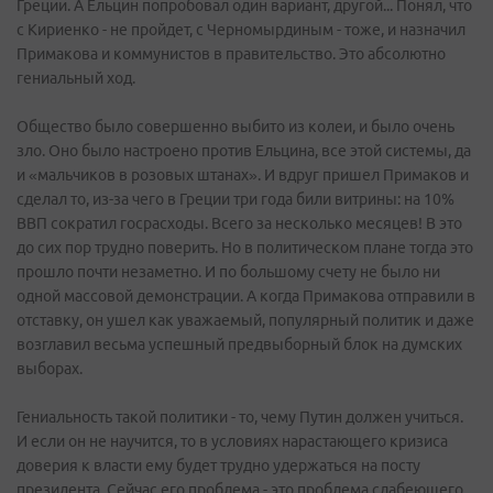
Греции. А Ельцин попробовал один вариант, другой... Понял, что
с Кириенко - не пройдет, с Черномырдиным - тоже, и назначил
Примакова и коммунистов в правительство. Это абсолютно
гениальный ход.
Общество было совершенно выбито из колеи, и было очень
зло. Оно было настроено против Ельцина, все этой системы, да
и «мальчиков в розовых штанах». И вдруг пришел Примаков и
сделал то, из-за чего в Греции три года били витрины: на 10%
ВВП сократил госрасходы. Всего за несколько месяцев! В это
до сих пор трудно поверить. Но в политическом плане тогда это
прошло почти незаметно. И по большому счету не было ни
одной массовой демонстрации. А когда Примакова отправили в
отставку, он ушел как уважаемый, популярный политик и даже
возглавил весьма успешный предвыборный блок на думских
выборах.
Гениальность такой политики - то, чему Путин должен учиться.
И если он не научится, то в условиях нарастающего кризиса
доверия к власти ему будет трудно удержаться на посту
президента. Сейчас его проблема - это проблема слабеющего