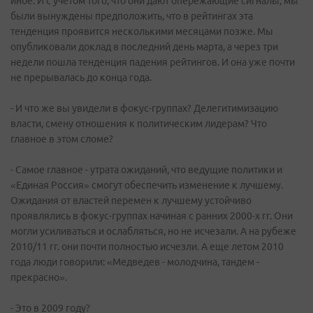
иное. И с учетом того, что они дают опережающие сигналы, мы
были вынуждены предположить, что в рейтингах эта
тенденция проявится несколькими месяцами позже. Мы
опубликовали доклад в последний день марта, а через три
недели пошла тенденция падения рейтингов. И она уже почти
не прерывалась до конца года.
- И что же вы увидели в фокус-группах? Делегитимизацию
власти, смену отношения к политическим лидерам? Что
главное в этом сломе?
- Самое главное - утрата ожиданий, что ведущие политики и
«Единая Россия» смогут обеспечить изменение к лучшему.
Ожидания от властей перемен к лучшему устойчиво
проявлялись в фокус-группах начиная с ранних 2000-х гг. Они
могли усиливаться и ослабляться, но не исчезали. А на рубеже
2010/11 гг. они почти полностью исчезли. А еще летом 2010
года люди говорили: «Медведев - молодчина, тандем -
прекрасно».
- Это в 2009 году?