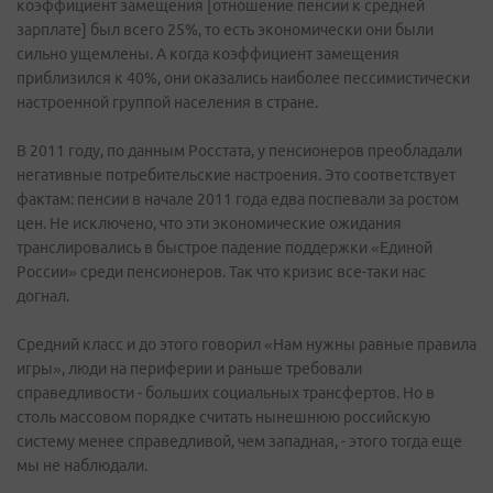
коэффициент замещения [отношение пенсии к средней
зарплате] был всего 25%, то есть экономически они были
сильно ущемлены. А когда коэффициент замещения
приблизился к 40%, они оказались наиболее пессимистически
настроенной группой населения в стране.
В 2011 году, по данным Росстата, у пенсионеров преобладали
негативные потребительские настроения. Это соответствует
фактам: пенсии в начале 2011 года едва поспевали за ростом
цен. Не исключено, что эти экономические ожидания
транслировались в быстрое падение поддержки «Единой
России» среди пенсионеров. Так что кризис все-таки нас
догнал.
Средний класс и до этого говорил «Нам нужны равные правила
игры», люди на периферии и раньше требовали
справедливости - больших социальных трансфертов. Но в
столь массовом порядке считать нынешнюю российскую
систему менее справедливой, чем западная, - этого тогда еще
мы не наблюдали.