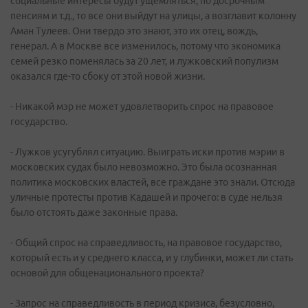
социальные интересы будут ущемляться, по досрочным
пенсиям и т.д., то все они выйдут на улицы, а возглавит колонну
Аман Тулеев. Они твердо это знают, это их отец, вождь,
генерал. А в Москве все изменилось, потому что экономика
семей резко поменялась за 20 лет, и лужковский популизм
оказался где-то сбоку от этой новой жизни.
- Никакой мэр не может удовлетворить спрос на правовое
государство.
- Лужков усугублял ситуацию. Выиграть иски против мэрии в
московских судах было невозможно. Это была осознанная
политика московских властей, все граждане это знали. Отсюда
уличные протесты против Кадашей и прочего: в суде нельзя
было отстоять даже законные права.
- Общий спрос на справедливость, на правовое государство,
который есть и у среднего класса, и у глубинки, может ли стать
основой для общенационального проекта?
- Запрос на справедливость в период кризиса, безусловно,