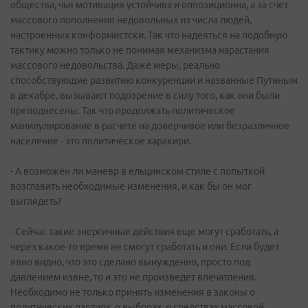
общества, чья мотивация устойчива и оппозиционна, а за счет
массового пополнения недовольных из числа людей,
настроенных конформистски. Так что надеяться на подобную
тактику можно только не понимая механизма нарастания
массового недовольства. Даже меры, реально
способствующие развитию конкуренции и названные Путиным
в декабре, вызывают подозрение в силу того, как они были
преподнесены. Так что продолжать политическое
манипулирование в расчете на доверчивое или безразличное
население - это политическое харакири.
- А возможен ли маневр в ельцинском стиле с попыткой
возглавить необходимые изменения, и как бы он мог
выглядеть?
- Сейчас такие энергичные действия еще могут сработать, а
через какое-то время не смогут сработать и они. Если будет
явно видно, что это сделано вынужденно, просто под
давлением извне, то и это не произведет впечатления.
Необходимо не только принять изменения в законы о
политических партиях, о выборах, о средствах массовой