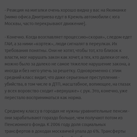
- Реакция на мигалки очень хорошо видна у вас на Якиманке
[мимо офиса Дмитриева едут в Кремль автомобили с юга
Москвы, часто перекрывают движение].
- Конечно. Когда возглавляет процессию«скорая», следом едет
ГАИ, а за ними «кортеж», люди сигналят в переулках. Их
требования понятны. Они не хотят, чтобы тот, кто близок к
власти, мог нарушать закон как хочет, а тех, кто далеки от нее,
можно было за далеко не самое тяжелое нарушение закона, а
иногда и без него упечь за решетку. Одновременно с этим
средний класс видит, что даже серьезные преступления -
убийства, в том числе в ДТП, масштабное, вопиющее, на глазах
у всех воровство сходит «верхушке» с рук. Это, конечно, уже
перестало восприниматься как норма.
Среднему классу в городах не нужны уравнительные пенсии -
они зарабатывают гораздо больше, чем получают потом из
Пенсионного фонда. К 2006 году доля социальных
трансфертов в доходах москвичей упала до 6%. Трансферты