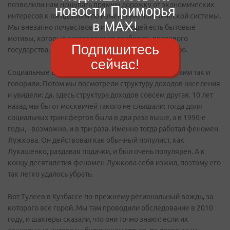
позволили нам нащупать прямую дорожку от экономических
новости Приморья
интересов к ожиданиям по изменению политической системы.
в MAX!
Мы внезапно почувствовали, что у людей есть бытовые
мотивы, которые заставляют их требовать правового
Подпишитесь
государства. Особенно связанные с недвижимостью.
сейчас!
Социальные выплаты - точно не мотив. Люди нам сами так и
говорили. Потом мы посмотрели структуру доходов населения
и увидели: да, здесь структура доходов совсем другая. 10 лет
назад мы бы от москвичей такого не слышали: тогда доля
социальных трансфертов была в два раза выше, а в 1990-е
годы, - возможно, и в три раза. Именно тогда работал феномен
Лужкова. Он действовал как обычный популист, как
Лукашенко, раздавая подачки, и был очень популярен. А к
концу десятилетия феномен Лужкова себя изжил, поэтому его
так легко удалось убрать.
Вот Тулеев в Кузбассе по-прежнему региональный вождь, за
которого все горой. Мы там проводили обследование в 2010
году, и шахтеры сказали, что они точно знают: если их