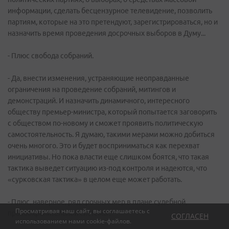
информации, сделать бесцензурное телевидение, позволить
партиям, которые на это претендуют, зарегистрироваться, но и
назначить время проведения досрочных выборов в Думу...
- Плюс свобода собраний.
- Да, внести изменения, устраняющие неоправданные
ограничения на проведение собраний, митингов и
демонстраций. И назначить динамичного, интересного
обществу премьер-министра, который попытается заговорить
с обществом по-новому и сможет проявить политическую
самостоятельность. Я думаю, такими мерами можно добиться
очень многого. Это и будет восприниматься как перехват
инициативы. Но пока власти еще слишком боятся, что такая
тактика выведет ситуацию из-под контроля и надеются, что
«сурковская тактика» в целом еще может работать.
- Плюс, наверное, ряд срочных мер в плане судебной,
Просматривая наш сайт, вы соглашаетесь с
правоохранительной системы.
СОГЛАСЕН
использованием нами
cookie-файлов
.