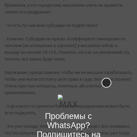
бременем, а это городскому населению очень не нравится,
сильно его раздражает.
- То есть тут никакие субсидии не подействуют.
- Конечно. Субсидии не нужны. Коэффициент замещения по
пенсиям [их отношение к зарплате] у москвича сейчас к
выходу на пенсию 10-15%. Понятно, что как ни увеличивай эту
пенсию, все равно будет мало.
Горожанам гораздо важнее, чтобы им не мешали зарабатывать,
чтобы они могли отстоять свои права в суде. Вот что их волнует.
Очень простые интересы, понятные, абсолютно
приземленные.
- А до какого-то времени большими праздниками можно было
всех подкупить.
Проблемы с
WhatsApp?
- Это уже позади, теперь это только раздражает. Все понимают,
Подпишитесь на
что это попытка пустить пыль в глаза. Фокус-группы уже тогда