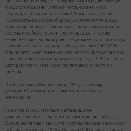
приспособлена. И пока мы говорим только о радикализации
городского населения. А что начнется, если начнутся,
например, шахтерские забастовки? Признаки нарастания
недовольства в шахтерской среде уже появляются. А ведь
именно с шахтерских забастовок начался распад советской
системы на рубеже 1980-х и 1990-х годов. Если Россию
захлестнет новая волна мирового экономического кризиса, до
забастовок останется один шаг. Они уже были в 2008-2009
году, достаточно вспомнить моногорода. Что будет, если резко
упадут возможности экспорта кузбасского угля? Кто остановит
шахтеров? Этого никто не мог сделать даже в советские
времена.
- То есть ситуация Новочеркасска-1962, а затем пары
десятилетий, когда протест задавлен, кажется вам
невозможной.
- Новочеркасск-62 - это была система, еще не
демобилизованная со времен сталинских репрессий, когда
убивали миллионы людей. Этой системы уже давно нет, ее уже
не было даже в конце 1980-х. Попытка ГКЧП опереться на эту