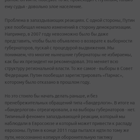
ему судья - довольно злое население.
Проблема в запаздывающих реакциях. С одной стороны, Путин
уже пообещал немало изменений в сторону демократизации.
Например, в 2007 году невозможно было бы даже
представить, чтобы было объявлено о возврате к выборности
губернаторов, пускай с процедурой выдвижения. Мы
понимаем, что многие нынешние губернаторы не избираемы,
как бы их президент ни рекомендовал. Это меняет всю
структуру региональной власти. То же самое - выборы в Совет
Федерации. Путин пообещал зарегистрировать «Парнас»,
которому было отказано в прошлом году.
Но это стоило бы начать делать раньше, и без
пренебрежительных обращений типа «бандерлоги». В итоге на
«бандерлогов» отреагировали, а на выборы губернаторов - нет.
Типичный феномен запаздывающей реакции, который мы
наблюдали в Евросоюзе и который может привести к распаду
еврозоны. Путин в конце 2011 года пытался идти по тому же
пути, неосознанно копируя оборонительную тактику