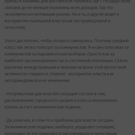
нужны и значимы для российской глубинки, где с государством
связано до не меньше половины всех доходов. Так что
экономически мотивация разная. Но и та, и другая ведет к
восприятию нынешней власти как несправедливой и
нечестной.
Этого достаточно, чтобы полюса сомкнулись. Поэтому средний
класс так легко голосует за коммунистов. Я и сам голосовал за
коммунистов на парламентских выборах. Просто как за
наиболее организованную часть системной оппозиции. Сейчас
различия между правыми и левыми на фоне этой протестной
активности стираются. Главное - восприятие власти как
несправедливой и ее изменение.
- Непривычная для властей ситуация состоит в том,
расположение городского среднего класса невозможно
купить за счет экономических подачек.
- Да, конечно, в этом-то и проблема для власти сегодня.
Экономические подачки, наоборот, ухудшают ситуацию,
поскольку за это приходится расплачиваться налоговым