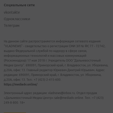
Социальные сети
vkontakte
Одноклассники
Телеграм
На данном сайте распространяется информация сетевого издания
"VLADNEWS" - свидетельство о регистрации СМИ ЭЛ № ФС 77 - 72742,
выдано Федеральной службой по надзору в сфере связи,
информационных технологий и массовых коммуникаций
(Роскомнадзор) 17 мая 2018 г. Учредитель ООО "Дальневосточный
Медиа Центр". 690091, Приморский край, г. Владивосток, ул. Уборевича,
д.20А, офис 13. Главный редактор Юркевич Дмитрий Юрьевич. Адрес
редакции: 690091, Приморский край, г. Владивосток, ул. Уборевича,
д.20А, офис 13. Тел.: +7 (423) 2-415-600.
https://mediadv.online/
Электронный адрес редакции: vladnews@inbox.ru. Отдел продаж
«Дальневосточный Медиа Центр» sale@mediadv.online. Тел.: +7 (423)
249-8-800. 18+