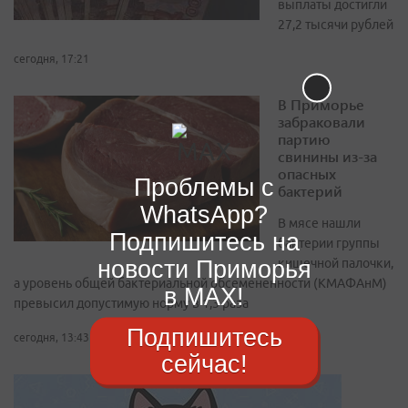
выплаты достигли
27,2 тысячи рублей
сегодня, 17:21
В Приморье
забраковали
партию
свинины из-за
опасных
Проблемы с
бактерий
WhatsApp?
В мясе нашли
Подпишитесь на
бактерии группы
новости Приморья
кишечной палочки,
а уровень общей бактериальной обсемененности (КМАФАнМ)
в MAX!
превысил допустимую норму в 1,3 раза
Подпишитесь
сегодня, 13:43
сейчас!