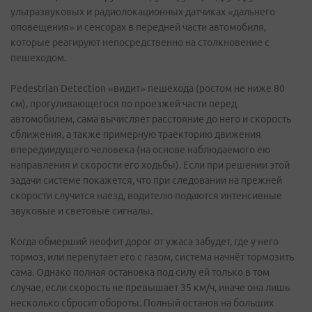
ультразвуковых и радиолокационных датчиках «дальнего
оповещения» и сенсорах в передней части автомобиля,
которые реагируют непосредственно на столкновение с
пешеходом.
Pedestrian Detection «видит» пешехода (ростом не ниже 80
см), прогуливающегося по проезжей части перед
автомобилем, сама вычисляет расстояние до него и скорость
сближения, а также примерную траекторию движения
впередиидущего человека (на основе наблюдаемого ею
направления и скорости его ходьбы). Если при решении этой
задачи системе покажется, что при следовании на прежней
скорости случится наезд, водителю подаются интенсивные
звуковые и световые сигналы.
Когда обмерший неофит дорог от ужаса забудет, где у него
тормоз, или перепутает его с газом, система начнёт тормозить
сама. Однако полная остановка под силу ей только в том
случае, если скорость не превышает 35 км/ч, иначе она лишь
несколько сбросит обороты. Полный останов на больших