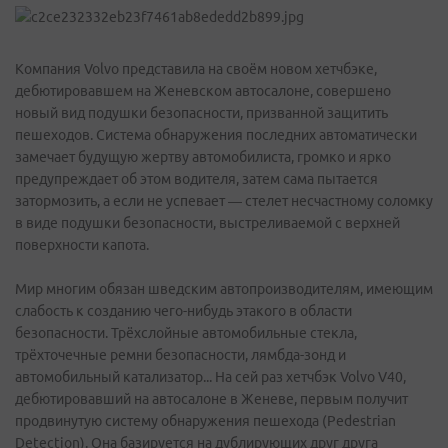
Компания Volvo представила на своём новом хетчбэке,
дебютировавшем на Женевском автосалоне, совершено
новый вид подушки безопасности, призванной защитить
пешеходов. Система обнаружения последних автоматически
замечает будущую жертву автомобилиста, громко и ярко
предупреждает об этом водителя, затем сама пытается
затормозить, а если не успевает — стелет несчастному соломку
в виде подушки безопасности, выстреливаемой с верхней
поверхности капота.
Мир многим обязан шведским автопроизводителям, имеющим
слабость к созданию чего-нибудь этакого в области
безопасности. Трёхслойные автомобильные стекла,
трёхточечные ремни безопасности, лямбда-зонд и
автомобильный катализатор... На сей раз хетчбэк Volvo V40,
дебютировавший на автосалоне в Женеве, первым получит
продвинутую систему обнаружения пешехода (Pedestrian
Detection). Она базируется на дублирующих друг друга