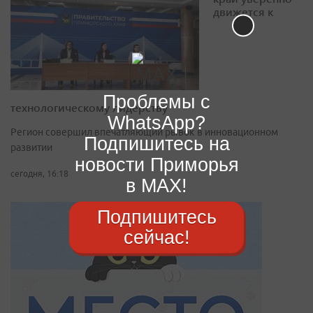
движется к
Проблемы с
технологическому лидерству
WhatsApp?
Регион совершил впечатляющий рывок в инновационном
Подпишитесь на
развитии
новости Приморья
сегодня, 16:18
в MAX!
Подпишитесь
сейчас!