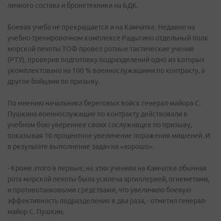
личного состава и бронетехники на БДК.
Боевая учеба не прекращается и на Камчатке. Недавно на
учебно-тренировочном комплексе Радыгино отдельный полк
морской пехоты ТОФ провел ротные тактические учения
(РТУ), проверив подготовку подразделений одно из которых
укомплектовано на 100 % военнослужащими по контракту, а
другое бойцами по призыву.
По мнению начальника береговых войск генерал-майора С.
Пушкина военнослужащие по контракту действовали в
учебном бою увереннее своих сослуживцев по призыву,
показывая 10 процентное увеличение поражения мишеней. И
в результате выполнение задач на «хорошо».
- Кроме этого в первые, на этих учениях на Камчатке обычная
рота морской пехоты была усилена артиллерией, огнеметами,
и противотанковыми средствами, что увеличило боевую
эффективность подразделения в два раза, - отметил генерал-
майор С. Пушкин.