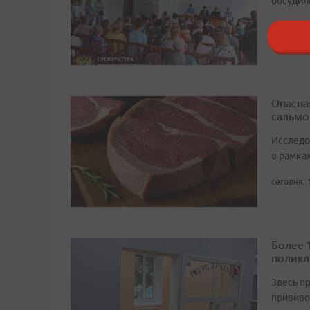
обсудил
сегодня, 
Опасна
сальмо
Исследо
в рамка
сегодня, 
Более 
поликл
Здесь п
прививо