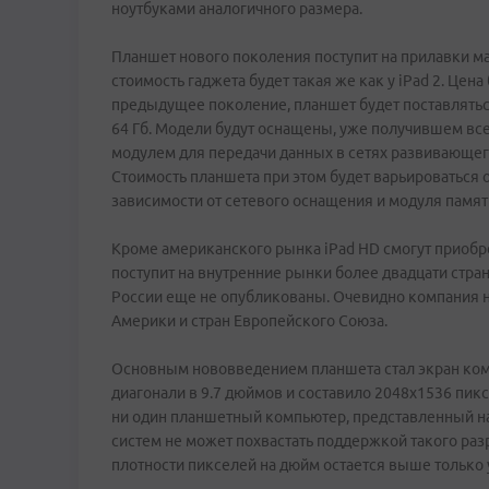
ноутбуками аналогичного размера.
Планшет нового поколения поступит на прилавки ма
стоимость гаджета будет такая же как у iPad 2. Цен
предыдущее поколение, планшет будет поставляться
64 Гб. Модели будут оснащены, уже получившем вс
модулем для передачи данных в сетях развивающег
Стоимость планшета при этом будет варьироваться 
зависимости от сетевого оснащения и модуля памят
Кроме американского рынка iPad HD смогут приобре
поступит на внутренние рынки более двадцати стран
России еще не опубликованы. Очевидно компания 
Америки и стран Европейского Союза.
Основным нововведением планшета стал экран комп
диагонали в 9.7 дюймов и составило 2048х1536 пик
ни один планшетный компьютер, представленный на
систем не может похвастать поддержкой такого раз
плотности пикселей на дюйм остается выше только у