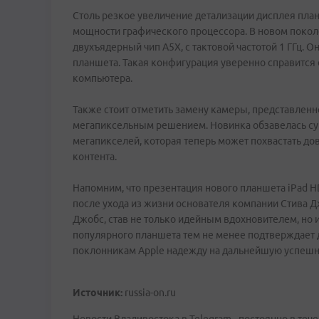
Столь резкое увеличение детализации дисплея пла
мощности графического процессора. В новом покол
двухъядерный чип А5Х, с тактовой частотой 1 ГГц. 
планшета. Такая конфигурация уверенно справится 
компьютера.
Также стоит отметить замену камеры, представленн
мегапиксельным решением. Новинка обзавелась су
мегапикселей, которая теперь может похвастать дов
контента.
Напомним, что презентация нового планшета iPad HD
после ухода из жизни основателя компании Стива Д
Джобс, став не только идейным вдохновителем, но 
популярного планшета тем не менее подтверждает
поклонникам Apple надежду на дальнейшую успешн
Источник:
russia-on.ru