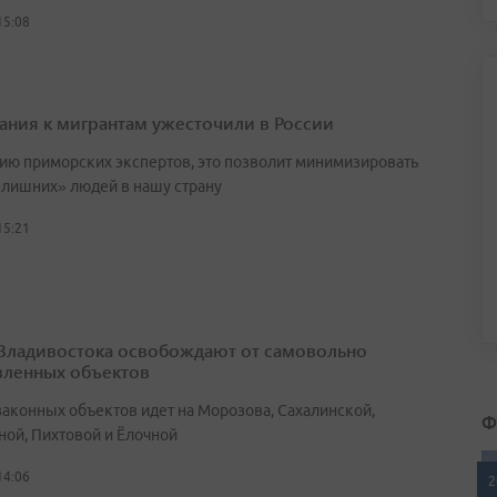
15:08
ания к мигрантам ужесточили в России
ию приморских экспертов, это позволит минимизировать
«лишних» людей в нашу страну
15:21
Владивостока освобождают от самовольно
вленных объектов
законных объектов идет на Морозова, Сахалинской,
Ф
ной, Пихтовой и Ёлочной
14:06
2