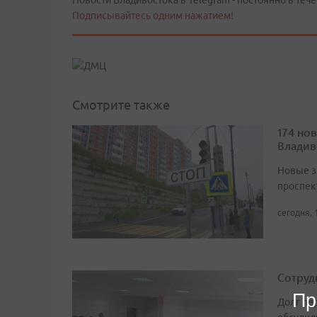
Новости Владивостока в Telegram - постоянно в тече
Подписывайтесь одним нажатием!
Смотрите также
174 но
Владив
Новые з
проспек
сегодня, 
Сотруд
Пр
Долг пе