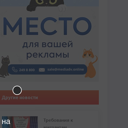
Другие новости
Требования к
 на
мигрантам