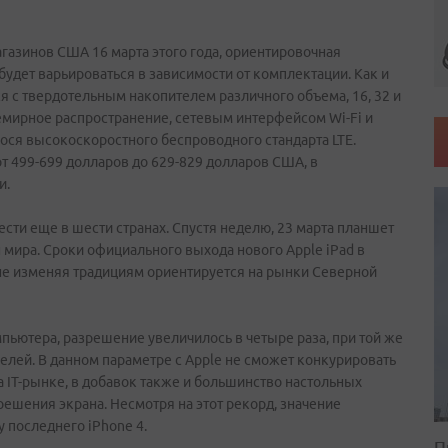
газинов США 16 марта этого года, ориентировочная
а будет варьироваться в зависимости от комплектации. Как и
 с твердотельным накопителем различного объема, 16, 32 и
емирное распространение, сетевым интерфейсом Wi-Fi и
ося высокоскоростного беспроводного стандарта LTE.
от 499-699 долларов до 629-829 долларов США, в
и.
сти еще в шести странах. Спустя неделю, 23 марта планшет
 мира. Сроки официального выхода нового Apple iPad в
не изменяя традициям ориентируется на рынки Северной
ьютера, разрешение увеличилось в четыре раза, при той же
селей. В данном параметре с Apple не сможет конкурировать
 IT-рынке, в добавок также и большинство настольных
решения экрана. Несмотря на этот рекорд, значение
 последнего iPhone 4.
П