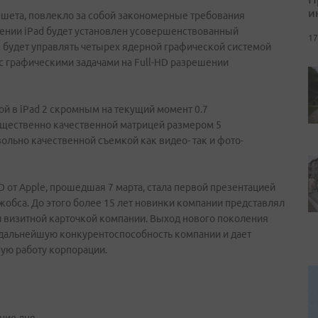
и
ншета, повлекло за собой закономерные требования
ении iPad будет установлен усовершенствованный
17
Он будет управлять четырех ядерной графической системой
с графическими задачами на Full-HD разрешении
ой в iPad 2 скромным на текущий момент 0.7
щественно качественной матрицей размером 5
ольно качественной съемкой как видео- так и фото-
 от Apple, прошедшая 7 марта, стала первой презентацией
жобса. До этого более 15 лет новинки компании представлял
и визитной карточкой компании. Выход нового поколения
 дальнейшую конкурентоспособность компании и дает
ую работу корпорации.