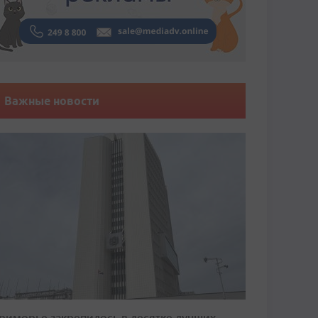
Важные новости
риморье закрепилось в десятке лучших