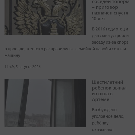
соседей топорм
– приговор
назначен спустя
10 лет
В 2016 году отец и
два сына устроили
засаду из‑за спора
о проезде, жестоко расправились с семейной парой и сожгли
машину
11:49, 5 августа 2026
Шестилетний
ребенок выпал
из окна в
Артёме
Возбуждено
уголовное дело,
ребёнку
оказывают