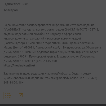
Одноклассники
Телеграм
На данном сайте распространяется информация сетевого издания
"VLADNEWS" - свидетельство о регистрации СМИ ЭЛ № ФС 77 - 72742,
выдано Федеральной службой по надзору в сфере связи,
информационных технологий и массовых коммуникаций
(Роскомнадзор) 17 мая 2018 г. Учредитель ООО "Дальневосточный
Медиа Центр". 690091, Приморский край, г. Владивосток, ул. Уборевича,
д.20А, офис 13. Главный редактор Юркевич Дмитрий Юрьевич. Адрес
редакции: 690091, Приморский край, г. Владивосток, ул. Уборевича,
д.20А, офис 13. Тел.: +7 (423) 2-415-600.
https://mediadv.online/
Электронный адрес редакции: vladnews@inbox.ru. Отдел продаж
«Дальневосточный Медиа Центр» sale@mediadv.online. Тел.: +7 (423)
249-8-800. 18+