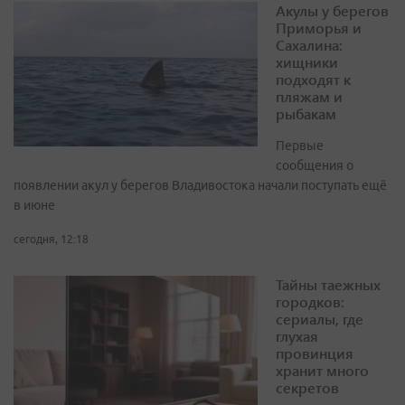
Акулы у берегов
Приморья и
Сахалина:
хищники
подходят к
пляжам и
рыбакам
Первые
сообщения о
появлении акул у берегов Владивостока начали поступать ещё
в июне
сегодня, 12:18
Тайны таежных
городков:
сериалы, где
глухая
провинция
хранит много
секретов