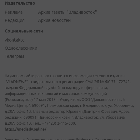
Издательство
Реклама
Архив газеты "Владивосток"
Редакция
Архив новостей
Социальные сети
vkontakte
Одноклассники
Телеграм
На данном сайте распространяется информация сетевого издания
"VLADNEWS" - свидетельство о регистрации СМИ ЭЛ № ФС 77 - 72742,
выдано Федеральной службой по надзору в сфере связи,
информационных технологий и массовых коммуникаций
(Роскомнадзор) 17 мая 2018 г. Учредитель ООО "Дальневосточный
Медиа Центр". 690091, Приморский край, г. Владивосток, ул. Уборевича,
д.20А, офис 13. Главный редактор Юркевич Дмитрий Юрьевич. Адрес
редакции: 690091, Приморский край, г. Владивосток, ул. Уборевича,
д.20А, офис 13. Тел.: +7 (423) 2-415-600.
https://mediadv.online/
Электронный адрес редакции: vladnews@inbox.ru. Отдел продаж