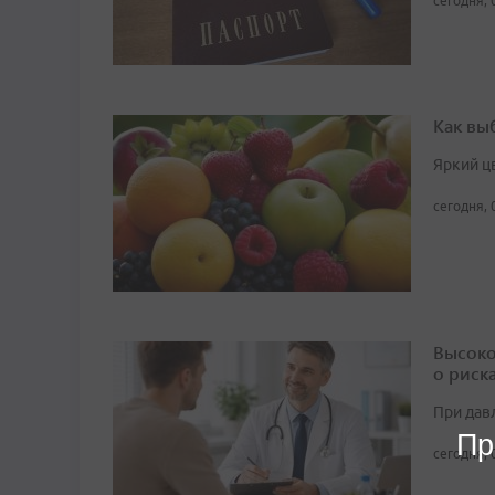
сегодня, 
Как вы
Яркий ц
сегодня, 
Высоко
о риск
При дав
Пр
сегодня, 