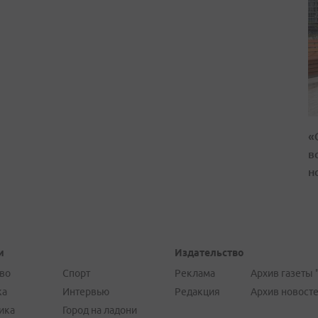
«
в
н
и
Издательство
во
Спорт
Реклама
Архив газеты 
ка
Интервью
Редакция
Архив новост
ика
Город на ладони