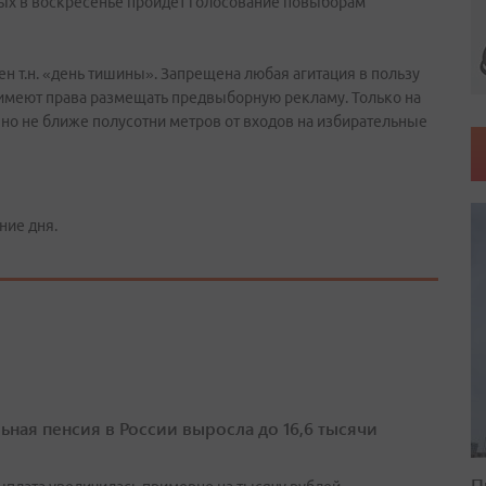
рых в воскресенье пройдёт голосование повыборам
ен т.н. «день тишины». Запрещена любая агитация в пользу
 имеют права размещать предвыборную рекламу. Только на
 но не ближе полусотни метров от входов на избирательные
ние дня.
ьная пенсия в России выросла до 16,6 тысячи
П