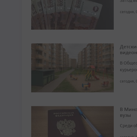
За год 
сегодня, 
Детски
видео
В Общест
курьеро
сегодня, 
В Мино
вузы
Среди о