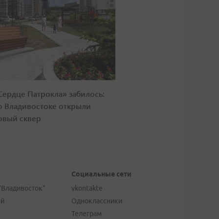
Сердце Патрокла» забилось:
о Владивостоке открыли
овый сквер
Социальные сети
"Владивосток"
vkontakte
ей
Одноклассники
Телеграм