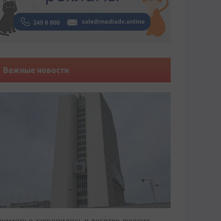
Важные новости
риморье закрепилось в десятке лучших