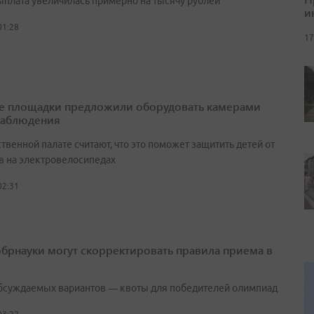
выплата увеличилась примерно на тысячу рублей
и
01:28
17
е площадки предложили оборудовать камерами
наблюдения
венной палате считают, что это поможет защитить детей от
в на электровелосипедах
02:31
брнауки могут скорректировать правила приема в
бсуждаемых вариантов — квоты для победителей олимпиад