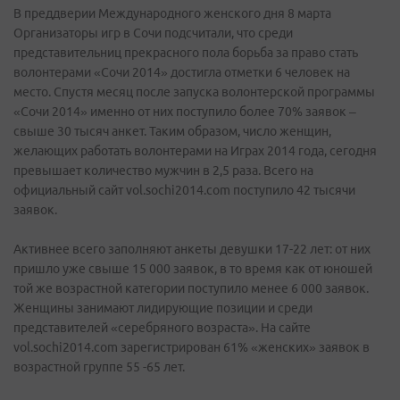
В преддверии Международного женского дня 8 марта
Организаторы игр в Сочи подсчитали, что среди
представительниц прекрасного пола борьба за право стать
волонтерами «Сочи 2014» достигла отметки 6 человек на
место. Спустя месяц после запуска волонтерской программы
«Сочи 2014» именно от них поступило более 70% заявок –
свыше 30 тысяч анкет. Таким образом, число женщин,
желающих работать волонтерами на Играх 2014 года, сегодня
превышает количество мужчин в 2,5 раза. Всего на
официальный сайт vol.sochi2014.com поступило 42 тысячи
заявок.
Активнее всего заполняют анкеты девушки 17-22 лет: от них
пришло уже свыше 15 000 заявок, в то время как от юношей
той же возрастной категории поступило менее 6 000 заявок.
Женщины занимают лидирующие позиции и среди
представителей «серебряного возраста». На сайте
vol.sochi2014.com зарегистрирован 61% «женских» заявок в
возрастной группе 55 -65 лет.