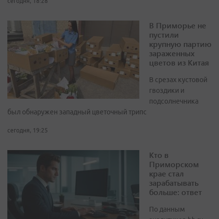
сегодня, 18:28
В Приморье не
пустили
крупную партию
зараженных
цветов из Китая
В срезах кустовой
гвоздики и
подсолнечника
был обнаружен западный цветочный трипс
сегодня, 19:25
Кто в
Приморском
крае стал
зарабатывать
больше: ответ
По данным