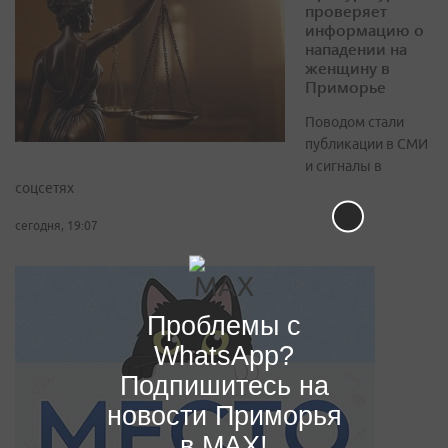
проверяет
информацию о
нападении на
женщину в
Приморье
Поводом стали
публикации в СМИ
и сигналы в
соцсетях
сегодня, 19:07
Проблемы с
WhatsApp?
Подпишитесь на
новости Приморья
в MAX!